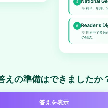
National G
4
💡
科学、地理、
Reader's Di
5
💡
世界中で多数
の雑誌。
答えの準備はできましたか
答えを表示