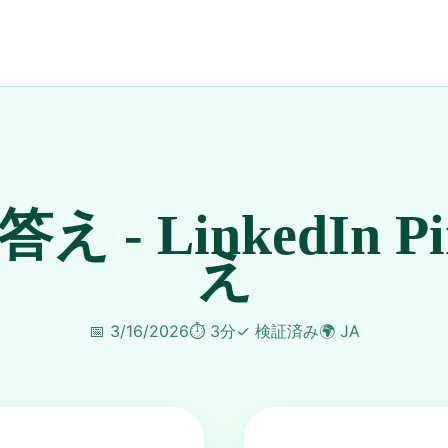
 答え - LinkedIn P
え
📅
3/16/2026
⏱️
3分
✓
検証済み
🌍
JA