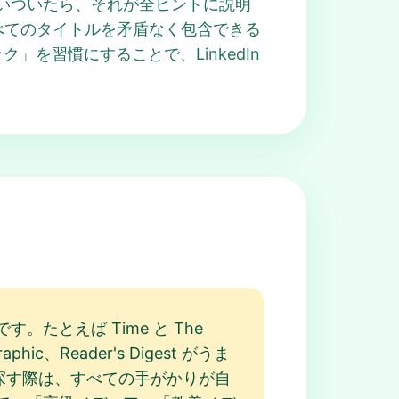
つ思いついたら、それが全ヒントに説明
すべてのタイトルを矛盾なく包含できる
ク」を習慣にすることで、LinkedIn
とえば Time と The
hic、Reader's Digest がうま
え を探す際は、すべての手がかりが自