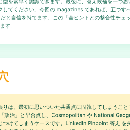
日 でも同じ型を素早く認識できます。最後に、答え候補を一
してください。今回の magazines であれば、五つ
として妥当だと自信を持てます。この「全ヒントとの整合性チェッ
きます。
穴
りは、最初に思いついた共通点に固執してしまうことです。た
」と早合点し、Cosmopolitan や National Geograp
てしまうケースです。LinkedIn Pinpoint 答