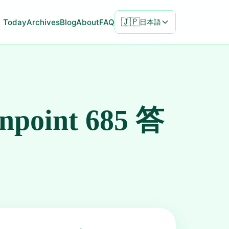
🇯🇵
Today
Archives
Blog
About
FAQ
日本語
inpoint 685 答