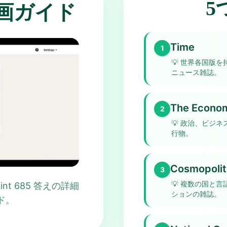
5
え動画ガイド
Time
1
💡
世界各国版を
ニュース雑誌。
The Econom
2
💡
政治、ビジネ
行物。
Cosmopolit
3
💡
複数の国と言
npoint 685 答えの詳細
ションの雑誌。
ド。