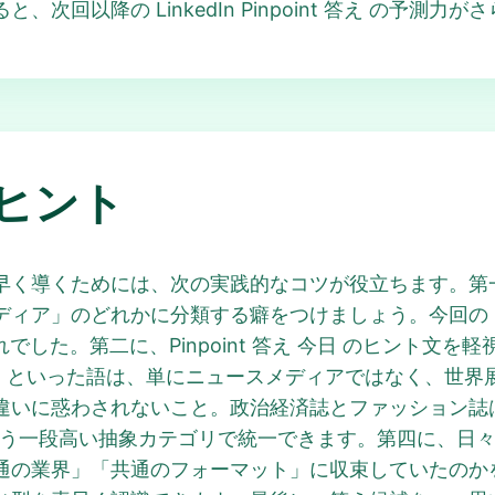
回以降の LinkedIn Pinpoint 答え の予測力
ヒント
nt 答え を素早く導くためには、次の実践的なコツが役立ちま
ア」のどれかに分類する癖をつけましょう。今回の Pinpo
た。第二に、Pinpoint 答え 今日 のヒント文を軽視
al editions」といった語は、単にニュースメディアではな
いに惑わされないこと。政治経済誌とファッション誌は全く
一段高い抽象カテゴリで統一できます。第四に、日々の Linke
通の業界」「共通のフォーマット」に収束していたのか