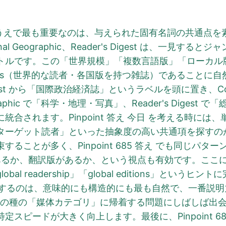
5 答え を導くうえで最も重要なのは、与えられた固有名詞の共通点
ational Geographic、Reader's Digest は、
トルです。この「世界規模」「複数言語版」「ローカル
magazines（世界的な読者・各国版を持つ雑誌）であること
ist から「国際政治経済誌」というラベルを頭に置き、Cos
graphic で「科学・地理・写真」、Reader's Dige
合されます。Pinpoint 答え 今日 を考える時に
ット読者」といった抽象度の高い共通項を探すのが鍵です。Li
ことが多く、Pinpoint 685 答え でも同じパターン
があるか、翻訳版があるか、という視点も有効です。ここ
l readership」「global editions」とい
azines とするのは、意味的にも構造的にも最も自然で、一番説
なら、この種の「媒体カテゴリ」に帰着する問題にしばしば
日 の特定スピードが大きく向上します。最後に、Pinpoint