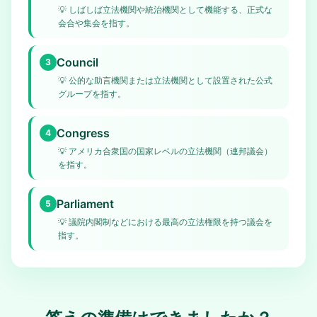
💡
しばしば立法機関や統治機関として機能する、正式な
会合や集会を指す。
Council
3
💡
公的な助言機関または立法機関として設置された公式
グループを指す。
Congress
4
💡
アメリカ合衆国の国家レベルの立法機関（連邦議会）
を指す。
Parliament
5
💡
議院内閣制などにおける最高の立法権限を持つ議会を
指す。