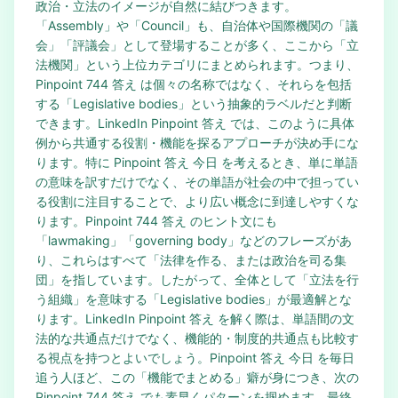
政治・立法のイメージが自然に結びつきます。
「Assembly」や「Council」も、自治体や国際機関の「議
会」「評議会」として登場することが多く、ここから「立
法機関」という上位カテゴリにまとめられます。つまり、
Pinpoint 744 答え は個々の名称ではなく、それらを包括
する「Legislative bodies」という抽象的ラベルだと判断
できます。LinkedIn Pinpoint 答え では、このように具体
例から共通する役割・機能を探るアプローチが決め手にな
ります。特に Pinpoint 答え 今日 を考えるとき、単に単語
の意味を訳すだけでなく、その単語が社会の中で担ってい
る役割に注目することで、より広い概念に到達しやすくな
ります。Pinpoint 744 答え のヒント文にも
「lawmaking」「governing body」などのフレーズがあ
り、これらはすべて「法律を作る、または政治を司る集
団」を指しています。したがって、全体として「立法を行
う組織」を意味する「Legislative bodies」が最適解とな
ります。LinkedIn Pinpoint 答え を解く際は、単語間の文
法的な共通点だけでなく、機能的・制度的共通点も比較す
る視点を持つとよいでしょう。Pinpoint 答え 今日 を毎日
追う人ほど、この「機能でまとめる」癖が身につき、次の
Pinpoint 744 答え でも素早くパターンを掴めます。最終