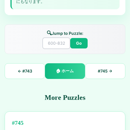
にもなります。
🔍
Jump to Puzzle:
Go
🏠
ホーム
← #
743
#
745
→
More Puzzles
#
745