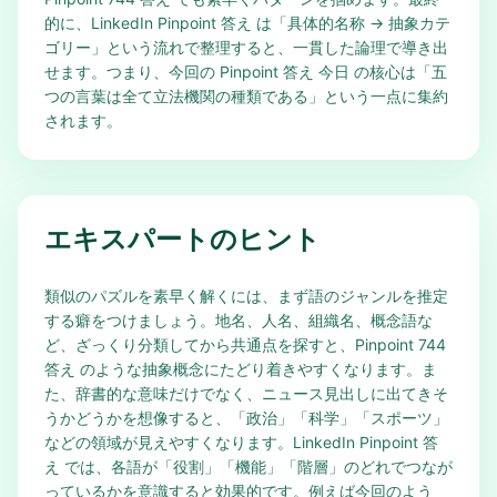
的に、LinkedIn Pinpoint 答え は「具体的名称 → 抽象カテ
ゴリー」という流れで整理すると、一貫した論理で導き出
せます。つまり、今回の Pinpoint 答え 今日 の核心は「五
つの言葉は全て立法機関の種類である」という一点に集約
されます。
エキスパートのヒント
類似のパズルを素早く解くには、まず語のジャンルを推定
する癖をつけましょう。地名、人名、組織名、概念語な
ど、ざっくり分類してから共通点を探すと、Pinpoint 744
答え のような抽象概念にたどり着きやすくなります。ま
た、辞書的な意味だけでなく、ニュース見出しに出てきそ
うかどうかを想像すると、「政治」「科学」「スポーツ」
などの領域が見えやすくなります。LinkedIn Pinpoint 答
え では、各語が「役割」「機能」「階層」のどれでつなが
っているかを意識すると効果的です。例えば今回のよう