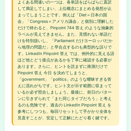
よくある間違いの一つは、各単語をばらばらに直訳
して満足してしまい、上位概念にまとめる発想が止
まってしまうことです。例えば「Diet＝日本の国
会」「Congress＝アメリカ議会」と個別に理解した
だけで終わると、Pinpoint 744 答え のような抽象的
ラベルが見えてきません。また、見慣れない単語だ
けを特別扱いし、「Parliament だけヨーロッパだか
ら地理の問題だ」と早合点するのも典型的な誤りで
す。LinkedIn Pinpoint 答え では、例外的に見える語
ほど他とどう接点があるかを丁寧に確認する必要が
あります。さらに、ヒントを読まずに推測だけで
Pinpoint 答え 今日 を決めてしまうと、
「government」「politics」のような曖昧すぎる答
えに流れがちです。ヒント文が示す範囲に収まって
いるか必ず照合しましょう。最後に、前日のパター
ンに引きずられて「また同じタイプだろう」と考え
るのも危険です。過去の LinkedIn Pinpoint 答え を
参考にしつつも、毎回リセットして手がかり全体を
見直すことが、安定して正解にたどり着く鍵です。