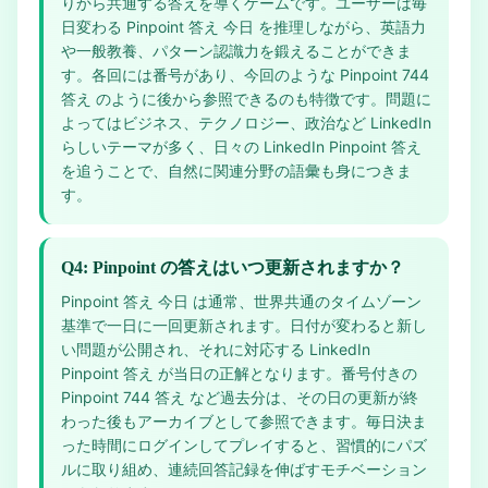
りから共通する答えを導くゲームです。ユーザーは毎
日変わる Pinpoint 答え 今日 を推理しながら、英語力
や一般教養、パターン認識力を鍛えることができま
す。各回には番号があり、今回のような Pinpoint 744
答え のように後から参照できるのも特徴です。問題に
よってはビジネス、テクノロジー、政治など LinkedIn
らしいテーマが多く、日々の LinkedIn Pinpoint 答え
を追うことで、自然に関連分野の語彙も身につきま
す。
Q4: Pinpoint の答えはいつ更新されますか？
Pinpoint 答え 今日 は通常、世界共通のタイムゾーン
基準で一日に一回更新されます。日付が変わると新し
い問題が公開され、それに対応する LinkedIn
Pinpoint 答え が当日の正解となります。番号付きの
Pinpoint 744 答え など過去分は、その日の更新が終
わった後もアーカイブとして参照できます。毎日決ま
った時間にログインしてプレイすると、習慣的にパズ
ルに取り組め、連続回答記録を伸ばすモチベーション