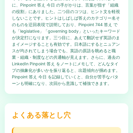
に、Pinpoint 答え 今日 の手がかりは、言葉が指す「組織
の役割」にありました。二つ目のコツは、ヒント文を軽視
しないことです。ヒントはしばしば答えのカテゴリー名そ
のものを迂回表現で説明しており、Pinpoint 744 答え で
も「legislative」「governing body」といったキーワード
が決定打になります。三つ目に、あえて翻訳せず英語のま
まイメージすることも有効です。日本語にするとニュアン
スが均されてしまう場合でも、英語の原語を眺めると職
業・組織・制度などの共通軸が見えます。さらに、過去の
LinkedIn Pinpoint 答え をノートにメモして、どんなタイ
プの抽象化が多いかを振り返ると、出題傾向が掴めます。
Pinpoint 答え 今日 を記録していくと、自分が苦手なパタ
ーンも明確になり、次回から意識して補強できます。
よくある落とし穴