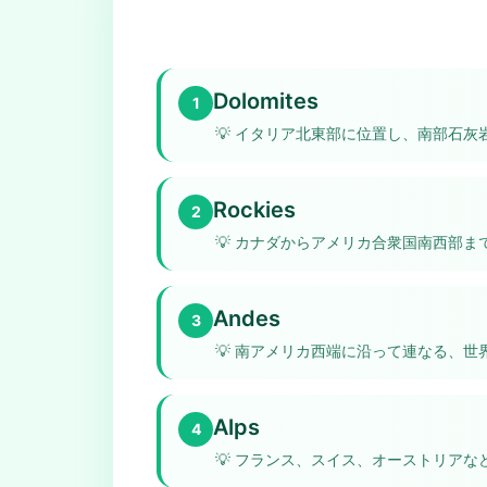
Dolomites
1
💡
イタリア北東部に位置し、南部石灰
Rockies
2
💡
カナダからアメリカ合衆国南西部ま
Andes
3
💡
南アメリカ西端に沿って連なる、世
Alps
4
💡
フランス、スイス、オーストリアな