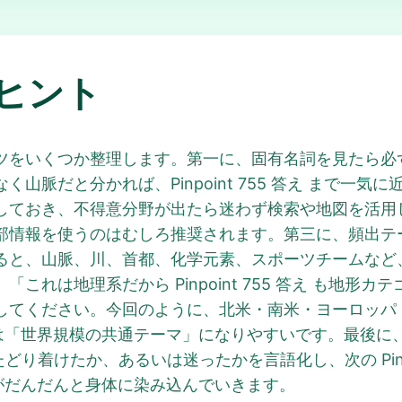
ヒント
ツをいくつか整理します。第一に、固有名詞を見たら必
山脈だと分かれば、Pinpoint 755 答え まで一
き、不得意分野が出たら迷わず検索や地図を活用します。Lin
部情報を使うのはむしろ推奨されます。第三に、頻出テ
 を振り返ると、山脈、川、首都、化学元素、スポーツチーム
これは地理系だから Pinpoint 755 答え も地形
してください。今回のように、北米・南米・ヨーロッパ
int 答え は「世界規模の共通テーマ」になりやすいです。
答え にたどり着けたか、あるいは迷ったかを言語化し、次の Pin
のパターンがだんだんと身体に染み込んでいきます。