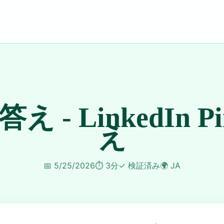
 答え - LinkedIn P
え
📅
5/25/2026
⏱️
3分
✓
検証済み
🌍
JA