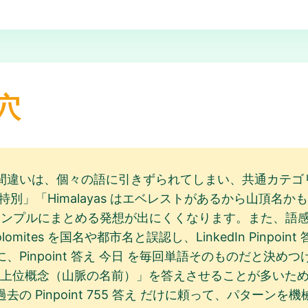
穴
間違いは、個々の語に引きずられてしまい、共通カテゴ
ら特別」「Himalayas はエベレストがあるから山頂
 答え をシンプルにまとめる発想が出にくくなります。また
mites を国名や都市名と誤認し、LinkedIn Pinpo
inpoint 答え 今日 を毎回単語そのものだと決めつけ
のように「上位概念（山脈の名前）」を答えさせることが多い
の Pinpoint 755 答え だけに頼って、パターン