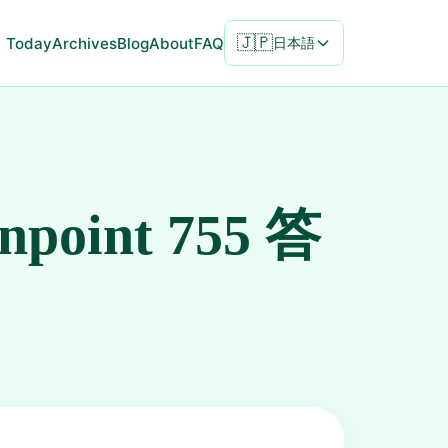
🇯🇵
Today
Archives
Blog
About
FAQ
日本語
inpoint 755 答