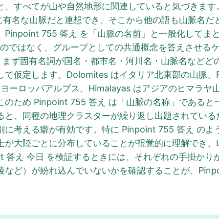
と、すべてが山や自然地形に関連していると気づきます
ら世界的に有名な山脈だと連想でき、そこから他の語も山脈
npoint 755 答え を「山脈の名前」と一般化してまと
語そのものではなく、グループとしての共通概念を答えさせ
るときは、まず固有名詞が国名・都市名・河川名・山脈名な
定します。Dolomites はイタリア北東部の山脈、Ro
s はヨーロッパアルプス、Himalayas はアジアのヒ
ため Pinpoint 755 答え は「山脈の名称」であ
え を振り返ると、同種の地理クラスターが繰り返し出題されているた
考える癖が有効です。特に Pinpoint 755 答え 
陸ごとに分布していることが視覚的に理解でき、LinkedI
int 答え 今日 を検証するときには、それぞれの手掛
ど）が紛れ込んでいないかを確認することが、Pinpoin