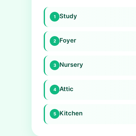
Study
1
Foyer
2
Nursery
3
Attic
4
Kitchen
5