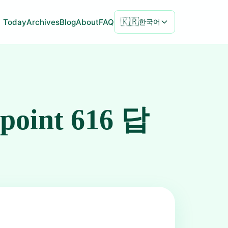
🇰🇷
Today
Archives
Blog
About
FAQ
한국어
npoint 616 답