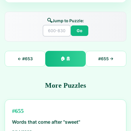
🔍
Jump to Puzzle:
Go
🏠
홈
← #
653
#
655
→
More Puzzles
#
655
Words that come after "sweet"