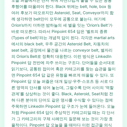
오늘 퍼즐에서는 단서 뒤에 자연스럽게 붙을 수 있는 공통
후행어를 떠올려야 한다. Black 뒤에는 belt, hole, box 등
여러 후보가 떠오르지만 Asteroid, Seat, Conveyor까지 함
께 생각하면 belt만이 모두에 공통으로 붙는다. 여기에
Orion’s까지 더하면 밤하늘의 세 별을 잇는 ‘Orion’s Belt’가
바로 떠오른다. 따라서 Pinpoint 654 답은 ‘벨트의 종류
(Types of belt)’라는 개념적 답이 된다. 각각은 martial arts
에서의 black belt, 우주 공간의 Asteroid Belt, 자동차의
seat belt, 공장에서 물건을 나르는 conveyor belt, 별자리
의 Orion’s Belt로 정확히 대응한다. 이런 방식은 LinkedIn
Pinpoint 답 전반에 자주 쓰이는 구조다. 단어들을 순서대로
읽기보다, 공통된 접미어 혹은 카테고리를 찾는 습관을 들이
면 Pinpoint 654 답 같은 유형을 빠르게 떠올릴 수 있다. 또
Pinpoint 답 오늘 퍼즐은 대개 일상·우주·스포츠 등 서로 다
른 영역의 단서를 섞어 놓는데, 그럴수록 단어 사이의 ‘역할
관계’를 상상하는 것이 좋다. Black, Asteroid, Seat처럼 전
혀 다른 분야의 단어도 같은 명사를 수식할 수 있다는 점에
주목하면 LinkedIn Pinpoint 답 구조가 눈에 들어온다. 오늘
처럼 Pinpoint 654 답이 추상적인 카테고리일 때는 각 단서
가 그 카테고리의 구체 사례인지 질문해 보는 것이 가장 효
율적이다. Pinpoint 답 오늘을 풀 때마다 이런 접근을 의식