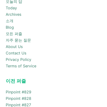
오늘의 답
Today
Archives
소개
Blog
모든 퍼즐
자주 묻는 질문
About Us
Contact Us
Privacy Policy
Terms of Service
이전 퍼즐
Pinpoint #
829
Pinpoint #
828
Pinpoint #
827