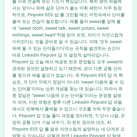
를 서로 연결해 보는 시도가 핵심입니다. 특히 영어 퍼즐에
서는 앞이나 뒤에 같은 단어가 붙는 어휘 패턴이 자주 등장
하므로, Pinpoint 655 답 를 고민할 때도 머릿속에서 단어를
붙여 보는 연습이 필요합니다. 예를 들어 sweet를 앞에 붙
여 “sweet tooth, sweet talk, sweet potato, sweet
nothings, sweet heart”처럼 읽어 보면, 의미가 자연스럽게
이어진다는 것을 곧바로 알 수 있습니다. 이때 ‘모두 sweet
뒤에 올 수 있는 단어들이다’라는 규칙을 발견하는 순간이
바로 LinkedIn Pinpoint 답 의 결정적 실마리입니다.
Pinpoint 답 오늘 에서 제공된 힌트 문장들도 모두 sweet와
관계된 정의만 설명하고 있기 때문에, 굳이 다른 공통 단어
를 찾으려 애쓸 필요가 없습니다. 즉 Pinpoint 655 답 의 핵
심은, 각 단어 자체가 정답이 아니라 ‘sweet 다음에 올 수 있
는 단어들’이라는 상위 개념을 찾는 데 있습니다. 따라서 최
종 정답은 “sweet 다음에 오는 단어들”이라는 문장형 설명
이 되며, 이런 유형은 향후 다른 LinkedIn Pinpoint 답 퍼즐
에서도 반복해서 출제될 수 있으니 구조를 익혀 두면 좋습니
다. Pinpoint 답 오늘 풀이 과정을 정리하면, 1) 단서 나열, 2)
앞뒤 공통 단어 가설 세우기, 3) 힌트 정의와 대조, 4)
Pinpoint 655 답 를 말로 자연스럽게 설명하는 네 단계로 요
약할 수 있습니다. 이렇게 하면 LinkedIn Pinpoint 답 탐색