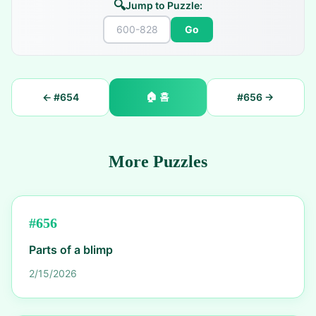
🔍
Jump to Puzzle:
Go
🏠
홈
← #
654
#
656
→
More Puzzles
#
656
Parts of a blimp
2/15/2026