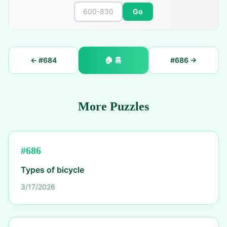
Go
🏠
홈
← #
684
#
686
→
More Puzzles
#
686
Types of bicycle
3/17/2026