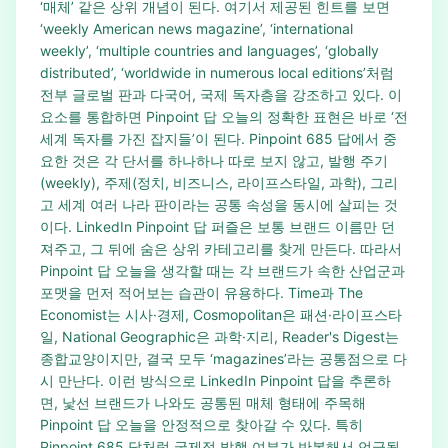
‘매체’ 같은 상위 개념이 된다. 여기서 제공된 힌트를 보면
‘weekly American news magazine’, ‘international
weekly’, ‘multiple countries and languages’, ‘globally
distributed’, ‘worldwide in numerous local editions’처럼
전부 글로벌 판과 다국어, 국제 독자층을 강조하고 있다. 이
요소를 통합하면 Pinpoint 답 오늘의 정확한 표현은 바로 ‘전
세계 독자를 가진 잡지들’이 된다. Pinpoint 685 답에서 중
요한 것은 각 단서를 하나하나 따로 보지 않고, 발행 주기
(weekly), 주제(정치, 비즈니스, 라이프스타일, 과학), 그리
고 세계 여러 나라 판이라는 공통 속성을 동시에 살피는 것
이다. LinkedIn Pinpoint 답 퍼즐은 보통 브랜드 이름만 던
져주고, 그 뒤에 숨은 상위 카테고리를 찾게 만든다. 따라서
Pinpoint 답 오늘을 생각할 때는 각 브랜드가 속한 산업군과
포맷을 먼저 적어보는 습관이 유용하다. Time과 The
Economist는 시사·경제, Cosmopolitan은 패션·라이프스타
일, National Geographic은 과학·지리, Reader's Digest는
종합교양이지만, 결국 모두 ‘magazines’라는 공통점으로 다
시 만난다. 이런 방식으로 LinkedIn Pinpoint 답을 추론하
면, 낯선 브랜드가 나와도 공통된 매체 형태에 주목해
Pinpoint 답 오늘을 안정적으로 찾아갈 수 있다. 특히
Pinpoint 685 답처럼 국제적 발행 여부가 반복해서 언급될