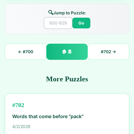
🔍
Jump to Puzzle:
Go
🏠
홈
← #
700
#
702
→
More Puzzles
#
702
Words that come before "pack"
4/2/2026