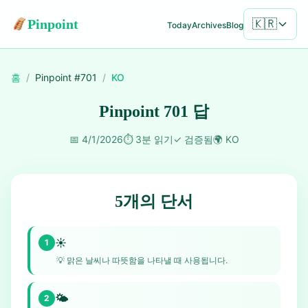
Pinpoint
🇰🇷
Today
Archives
Blog
홈
/
Pinpoint #
701
/
KO
Pinpoint 701 답
📅
4/1/2026
⏱️
3분 읽기
✓
검증됨
🌍
KO
5개의 단서
☀️
1
💡
맑은 날씨나 따뜻함을 나타낼 때 사용됩니다.
🌤️
2