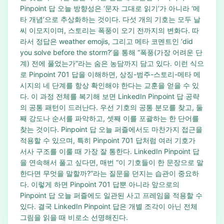
Pinpoint 답 오늘 방향성은 ‘문자 그대로 읽기’가 아니라 ‘메
타 개념’으로 추상화하는 것이다. 다섯 개의 기호는 모두 날
씨 이모지이며, 스토리는 폭풍이 오기 전까지의 변화다. 따
라서 정답은 weather emojis, 그리고 메타 코멘트인 ‘did
you solve before the storm?’을 통해 “폭풍(가장 어려운 단
계) 전에 풀었는가”라는 숨은 농담까지 담고 있다. 이런 식으
로 Pinpoint 701 답을 이해하면, 상징-범주-스토리-메타 메
시지의 네 단계를 항상 확인해야 한다는 교훈을 얻을 수 있
다. 이 과정 전체를 복기해 보면 LinkedIn Pinpoint 답 공략
의 공통 패턴이 드러난다. 우선 기호의 공통 분모를 찾고, 둘
째 강도나 순서를 파악하고, 셋째 이를 포괄하는 한 단어를
찾는 것이다. Pinpoint 답 오늘 퍼즐에서도 마찬가지 접근을
적용할 수 있으며, 특히 Pinpoint 701 답처럼 여러 기호가
서사 구조를 이룰 때 가장 잘 통한다. LinkedIn Pinpoint 답
을 연속해서 풀고 싶다면, 매번 “이 기호들이 한 문장으로 말
한다면 무엇을 말할까?”라는 질문을 던지는 습관이 중요하
다. 이렇게 하면 Pinpoint 701 답뿐 아니라 앞으로의
Pinpoint 답 오늘 퍼즐에도 일관된 사고 프레임을 적용할 수
있다. 결국 LinkedIn Pinpoint 답은 개별 조각이 아닌 전체
그림을 읽을 때 비로소 선명해진다.