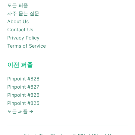
모든 퍼즐
자주 묻는 질문
About Us
Contact Us
Privacy Policy
Terms of Service
이전 퍼즐
Pinpoint #
828
Pinpoint #
827
Pinpoint #
826
Pinpoint #
825
모든 퍼즐
→