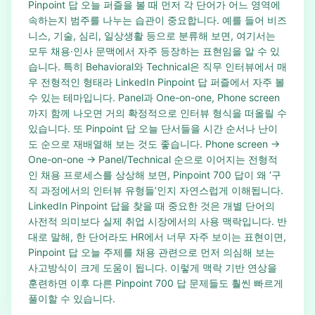
Pinpoint 답 오늘 퍼즐을 볼 때 먼저 각 단어가 어느 영역에
속하는지 범주를 나누는 습관이 중요합니다. 예를 들어 비즈
니스, 기술, 심리, 일상생활 등으로 분류해 보면, 여기서는
모두 채용·인사 문맥에서 자주 등장하는 표현임을 알 수 있
습니다. 특히 Behavioral와 Technical은 직무 인터뷰에서 매
우 전형적인 형태라 LinkedIn Pinpoint 답 퍼즐에서 자주 볼
수 있는 테마입니다. Panel과 One-on-one, Phone screen
까지 함께 나오면 거의 확정적으로 인터뷰 형식을 떠올릴 수
있습니다. 또 Pinpoint 답 오늘 단서들을 시간 순서나 난이
도 순으로 재배열해 보는 것도 좋습니다. Phone screen →
One-on-one → Panel/Technical 순으로 이어지는 전형적
인 채용 프로세스를 상상해 보면, Pinpoint 700 답이 왜 ‘구
직 과정에서의 인터뷰 유형들’인지 자연스럽게 이해됩니다.
LinkedIn Pinpoint 답을 찾을 때 중요한 것은 개별 단어의
사전적 의미보다 실제 취업 시장에서의 사용 맥락입니다. 반
대로 말해, 한 단어라도 HR에서 너무 자주 보이는 표현이면,
Pinpoint 답 오늘 주제를 채용 관련으로 먼저 의심해 보는
사고방식이 크게 도움이 됩니다. 이렇게 맥락 기반 연상을
훈련하면 이후 다른 Pinpoint 700 답 문제들도 훨씬 빠르게
풀이할 수 있습니다.