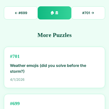
🏠
홈
← #
699
#
701
→
More Puzzles
#
701
Weather emojis (did you solve before the
storm?)
4/1/2026
#
699