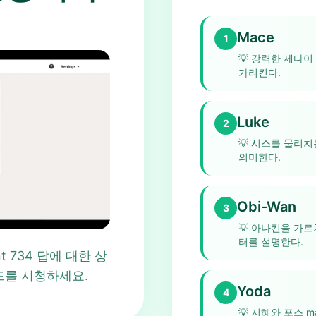
Mace
1
💡
강력한 제다이
가리킨다.
Luke
2
💡
시스를 물리치는
의미한다.
Obi-Wan
3
💡
아나킨을 가르
터를 설명한다.
oint 734 답에 대한 상
드를 시청하세요.
Yoda
4
💡
지혜와 포스 m