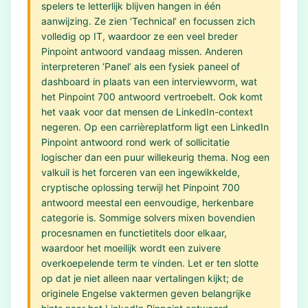
spelers te letterlijk blijven hangen in één
aanwijzing. Ze zien ‘Technical’ en focussen zich
volledig op IT, waardoor ze een veel breder
Pinpoint antwoord vandaag missen. Anderen
interpreteren ‘Panel’ als een fysiek paneel of
dashboard in plaats van een interviewvorm, wat
het Pinpoint 700 antwoord vertroebelt. Ook komt
het vaak voor dat mensen de LinkedIn-context
negeren. Op een carrièreplatform ligt een LinkedIn
Pinpoint antwoord rond werk of sollicitatie
logischer dan een puur willekeurig thema. Nog een
valkuil is het forceren van een ingewikkelde,
cryptische oplossing terwijl het Pinpoint 700
antwoord meestal een eenvoudige, herkenbare
categorie is. Sommige solvers mixen bovendien
procesnamen en functietitels door elkaar,
waardoor het moeilijk wordt een zuivere
overkoepelende term te vinden. Let er ten slotte
op dat je niet alleen naar vertalingen kijkt; de
originele Engelse vaktermen geven belangrijke