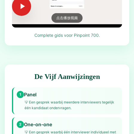
点击播放视频
Complete gids voor Pinpoint 700.
De Vijf Aanwijzingen
Panel
1
💡
Een gesprek waarbij meerdere interviewers tegelijk
één kandidaat ondervragen.
One-on-one
2
💡
Een gesprek waarbij één interviewer individueel met