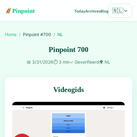
Pinpoint
🇳🇱
Today
Archives
Blog
Home
/
Pinpoint #
700
/
NL
Pinpoint 700
📅
3/31/2026
⏱️
3 min
✓
Geverifieerd
🌍
NL
Videogids