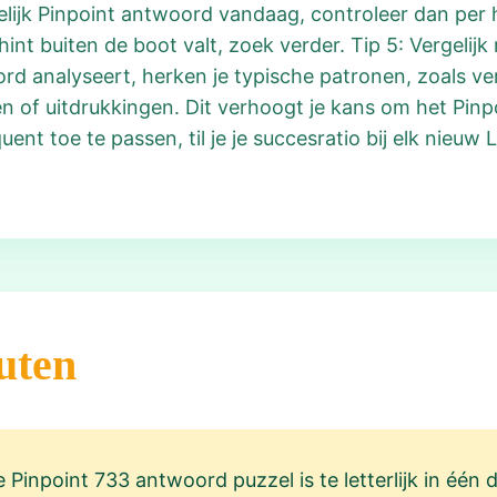
lijk Pinpoint antwoord vandaag, controleer dan per h
hint buiten de boot valt, zoek verder. Tip 5: Vergelij
rd analyseert, herken je typische patronen, zoals ve
 of uitdrukkingen. Dit verhoogt je kans om het Pinp
nt toe te passen, til je je succesratio bij elk nieuw
uten
Pinpoint 733 antwoord puzzel is te letterlijk in één 