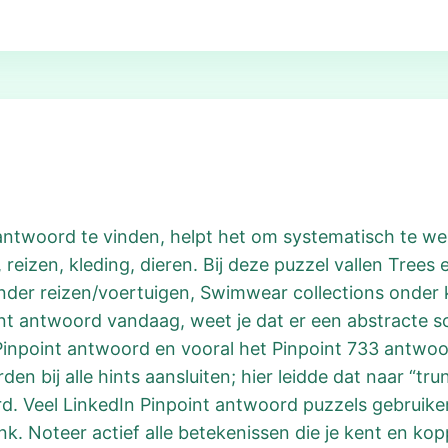
 antwoord te vinden, helpt het om systematisch te wer
 reizen, kleding, dieren. Bij deze puzzel vallen Trees
der reizen/voertuigen, Swimwear collections onder k
t antwoord vandaag, weet je dat er een abstracte sc
npoint antwoord en vooral het Pinpoint 733 antwoord z
en bij alle hints aansluiten; hier leidde dat naar “tru
rd. Veel LinkedIn Pinpoint antwoord puzzels gebru
k. Noteer actief alle betekenissen die je kent en kopp