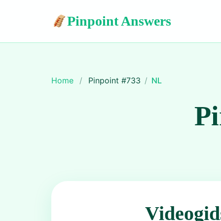
Pinpoint Answers
Home
/
Pinpoint #
733
/
NL
Pi
Videogid