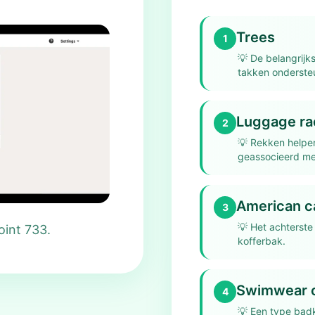
Trees
1
💡
De belangrijk
takken onderste
Luggage ra
2
💡
Rekken helpe
geassocieerd me
American c
3
💡
Het achterste
oint 733.
kofferbak.
Swimwear c
4
💡
Een type bad