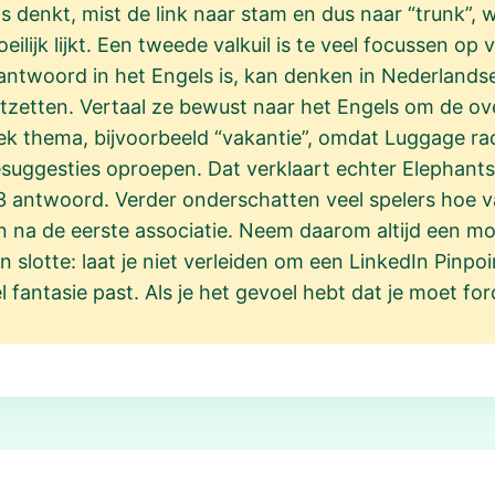
os denkt, mist de link naar stam en dus naar “trunk”,
ijk lijkt. Een tweede valkuil is te veel focussen op 
t antwoord in het Engels is, kan denken in Nederland
tzetten. Vertaal ze bewust naar het Engels om de over
iek thema, bijvoorbeeld “vakantie”, omdat Luggage ra
uggesties oproepen. Dat verklaart echter Elephants e
33 antwoord. Verder onderschatten veel spelers hoe
n na de eerste associatie. Neem daarom altijd een m
 slotte: laat je niet verleiden om een LinkedIn Pinp
l fantasie past. Als je het gevoel hebt dat je moet for