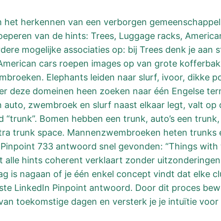
s om het herkennen van een verborgen gemeenschappel
peren van de hints: Trees, Luggage racks, American
erdere mogelijke associaties op: bij Trees denk je aan 
. American cars roepen images op van grote kofferba
roeken. Elephants leiden naar slurf, ivoor, dikke po
er deze domeinen heen zoeken naar één Engelse term d
 auto, zwembroek en slurf naast elkaar legt, valt op 
d “trunk”. Bomen hebben een trunk, auto’s een tru
tra trunk space. Mannenzwembroeken heten trunks 
et Pinpoint 733 antwoord snel gevonden: “Things with 
 alle hints coherent verklaart zonder uitzondering
is nagaan of je één enkel concept vindt dat elke clue
uiste LinkedIn Pinpoint antwoord. Door dit proces bew
van toekomstige dagen en versterk je je intuïtie voo