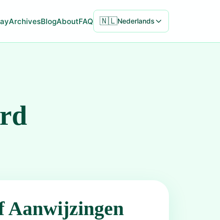
🇳🇱
ay
Archives
Blog
About
FAQ
Nederlands
ord
f Aanwijzingen