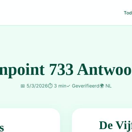
Tod
npoint 733 Antwo
📅
5/3/2026
⏱️
3 min
✓
Geverifieerd
🌍
NL
De Vij
s