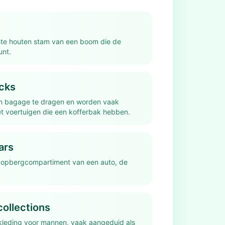
ste houten stam van een boom die de
unt.
cks
n bagage te dragen en worden vaak
t voertuigen die een kofferbak hebben.
ars
 opbergcompartiment van een auto, de
ollections
kleding voor mannen, vaak aangeduid als