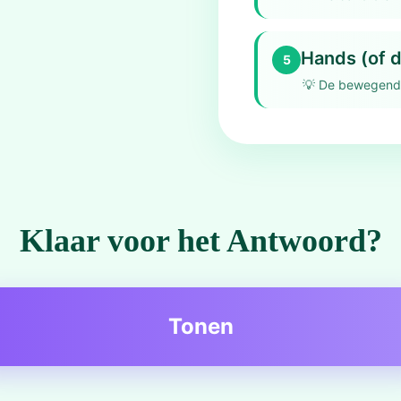
Hands (of d
5
💡
De bewegende 
Klaar voor het Antwoord?
Tonen