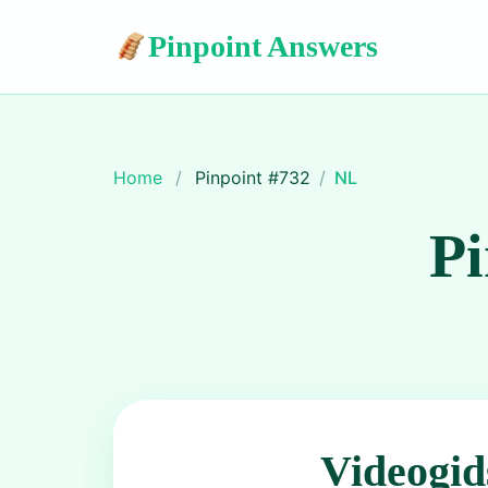
Pinpoint Answers
Home
/
Pinpoint #
732
/
NL
Pi
Videogid