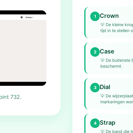
Crown
1
💡
De kleine kno
tijd in te stellen
Case
2
💡
De buitenste 
beschermt.
Dial
3
💡
De wijzerplaat
oint 732.
markeringen wo
Strap
4
💡
De band die h