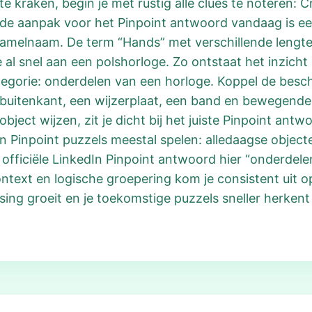
e kraken, begin je met rustig alle clues te noteren: 
de aanpak voor het Pinpoint antwoord vandaag is eerst
melnaam. De term “Hands” met verschillende lengtes 
al snel aan een polshorloge. Zo ontstaat het inzicht
tegorie: onderdelen van een horloge. Koppel de beschr
buitenkant, een wijzerplaat, een band en bewegende
ject wijzen, zit je dicht bij het juiste Pinpoint ant
n Pinpoint puzzels meestal spelen: alledaagse objec
 officiële LinkedIn Pinpoint antwoord hier “onderdele
ntext en logische groepering kom je consistent uit 
sing groeit en je toekomstige puzzels sneller herkent