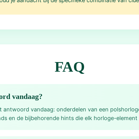
 houd je aandacht bij de specifieke combinatie van clu
FAQ
oord vandaag?
nt antwoord vandaag: onderdelen van een polshorlog
ds en de bijbehorende hints die elk horloge-element 