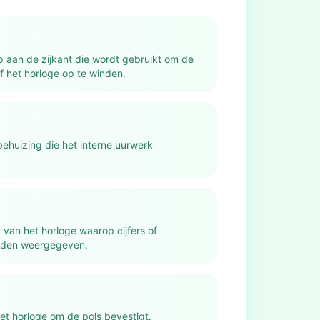
p aan de zijkant die wordt gebruikt om de
 of het horloge op te winden.
behuizing die het interne uurwerk
 van het horloge waarop cijfers of
rden weergegeven.
et horloge om de pols bevestigt.