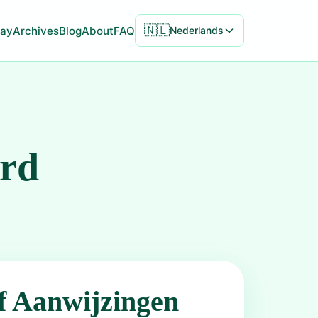
🇳🇱
ay
Archives
Blog
About
FAQ
Nederlands
ord
f Aanwijzingen