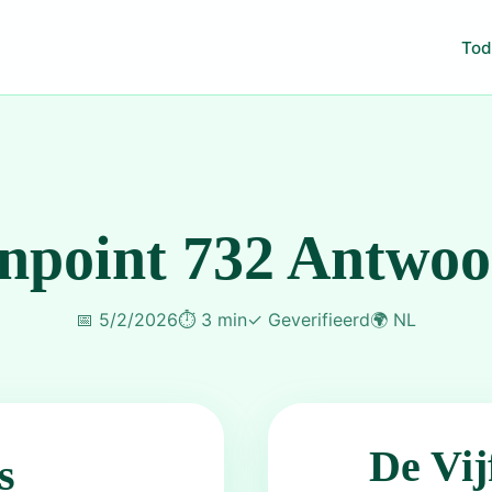
Tod
npoint 732 Antwo
📅
5/2/2026
⏱️
3 min
✓
Geverifieerd
🌍
NL
De Vij
s