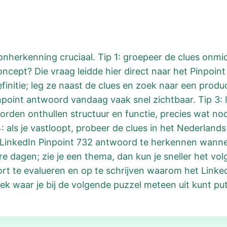
onherkenning cruciaal. Tip 1: groepeer de clues onmidd
oncept? Die vraag leidde hier direct naar het Pinpoin
definitie; leg ze naast de clues en zoek naar een prod
npoint antwoord vandaag vaak snel zichtbaar. Tip 3: l
oorden onthullen structuur en functie, precies wat nod
 als je vastloopt, probeer de clues in het Nederlands
t LinkedIn Pinpoint 732 antwoord te herkennen wanne
dere dagen; zie je een thema, dan kun je sneller het 
ort te evalueren en op te schrijven waarom het Linke
eek waar je bij de volgende puzzel meteen uit kunt pu