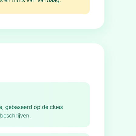
es en hints van vandaag.
e, gebaseerd op de clues
beschrijven.