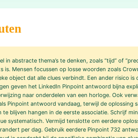
uten
 in abstracte thema’s te denken, zoals “tijd” of “preci
ets is. Mensen focussen op losse woorden zoals Crow
e object dat alle clues verbindt. Een ander risico is da
n geven het LinkedIn Pinpoint antwoord bijna explicie
verwijzing naar onderdelen van een horloge. Ook ver
s Pinpoint antwoord vandaag, terwijl de oplossing s
m te blijven hangen in de eerste associatie. Schrijf mi
lue systematisch. Vermijd tenslotte om eerdere oploss
randert per dag. Gebruik eerdere Pinpoint 732 antwo