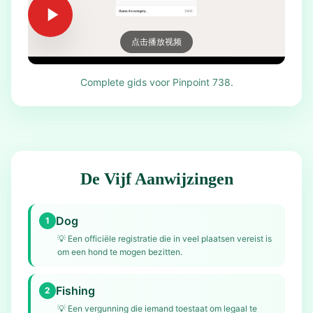
点击播放视频
Complete gids voor Pinpoint 738.
De Vijf Aanwijzingen
Dog
1
💡
Een officiële registratie die in veel plaatsen vereist is
om een hond te mogen bezitten.
Fishing
2
💡
Een vergunning die iemand toestaat om legaal te