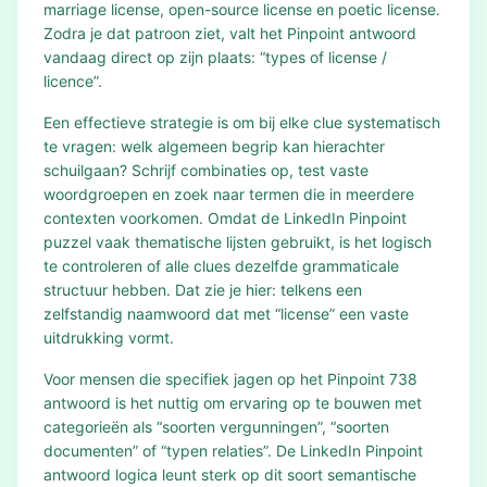
marriage license, open-source license en poetic license.
Zodra je dat patroon ziet, valt het Pinpoint antwoord
vandaag direct op zijn plaats: “types of license /
licence”.
Een effectieve strategie is om bij elke clue systematisch
te vragen: welk algemeen begrip kan hierachter
schuilgaan? Schrijf combinaties op, test vaste
woordgroepen en zoek naar termen die in meerdere
contexten voorkomen. Omdat de LinkedIn Pinpoint
puzzel vaak thematische lijsten gebruikt, is het logisch
te controleren of alle clues dezelfde grammaticale
structuur hebben. Dat zie je hier: telkens een
zelfstandig naamwoord dat met “license” een vaste
uitdrukking vormt.
Voor mensen die specifiek jagen op het Pinpoint 738
antwoord is het nuttig om ervaring op te bouwen met
categorieën als “soorten vergunningen”, “soorten
documenten” of “typen relaties”. De LinkedIn Pinpoint
antwoord logica leunt sterk op dit soort semantische