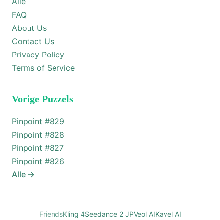
Alle
FAQ
About Us
Contact Us
Privacy Policy
Terms of Service
Vorige Puzzels
Pinpoint #
829
Pinpoint #
828
Pinpoint #
827
Pinpoint #
826
Alle
→
Friends
Kling 4
Seedance 2 JP
Veol AI
Kavel AI