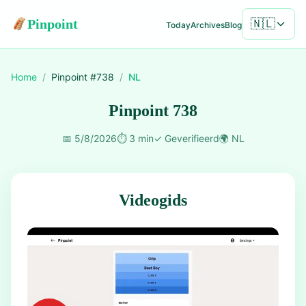
Pinpoint
🇳🇱
Today
Archives
Blog
Home
/
Pinpoint #
738
/
NL
Pinpoint 738
📅
5/8/2026
⏱️
3 min
✓
Geverifieerd
🌍
NL
Videogids