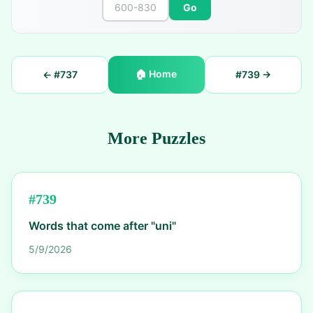
Go
🏠
Home
← #
737
#
739
→
More Puzzles
#
739
Words that come after "uni"
5/9/2026