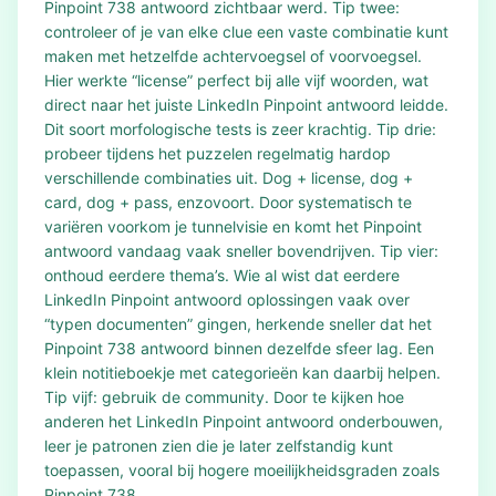
Pinpoint 738 antwoord zichtbaar werd. Tip twee:
controleer of je van elke clue een vaste combinatie kunt
maken met hetzelfde achtervoegsel of voorvoegsel.
Hier werkte “license” perfect bij alle vijf woorden, wat
direct naar het juiste LinkedIn Pinpoint antwoord leidde.
Dit soort morfologische tests is zeer krachtig. Tip drie:
probeer tijdens het puzzelen regelmatig hardop
verschillende combinaties uit. Dog + license, dog +
card, dog + pass, enzovoort. Door systematisch te
variëren voorkom je tunnelvisie en komt het Pinpoint
antwoord vandaag vaak sneller bovendrijven. Tip vier:
onthoud eerdere thema’s. Wie al wist dat eerdere
LinkedIn Pinpoint antwoord oplossingen vaak over
“typen documenten” gingen, herkende sneller dat het
Pinpoint 738 antwoord binnen dezelfde sfeer lag. Een
klein notitieboekje met categorieën kan daarbij helpen.
Tip vijf: gebruik de community. Door te kijken hoe
anderen het LinkedIn Pinpoint antwoord onderbouwen,
leer je patronen zien die je later zelfstandig kunt
toepassen, vooral bij hogere moeilijkheidsgraden zoals
Pinpoint 738.