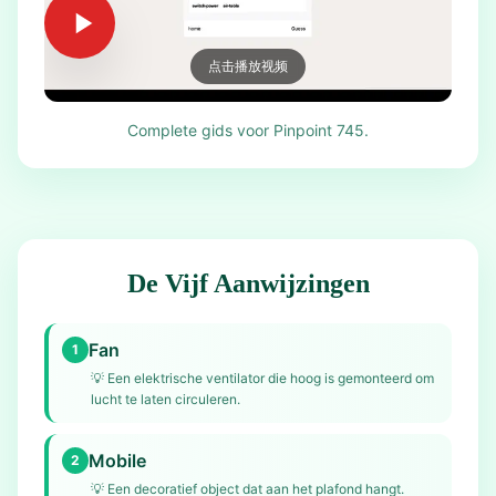
点击播放视频
Complete gids voor Pinpoint 745.
De Vijf Aanwijzingen
Fan
1
💡
Een elektrische ventilator die hoog is gemonteerd om
lucht te laten circuleren.
Mobile
2
💡
Een decoratief object dat aan het plafond hangt.