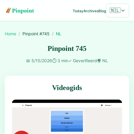
Pinpoint
🇳🇱
Today
Archives
Blog
Home
/
Pinpoint #
745
/
NL
Pinpoint 745
📅
5/15/2026
⏱️
3 min
✓
Geverifieerd
🌍
NL
Videogids