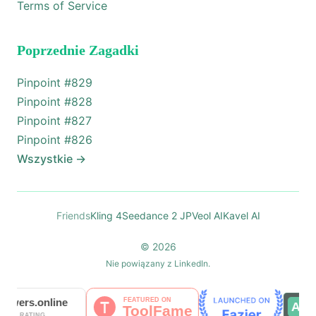
Terms of Service
Poprzednie Zagadki
Pinpoint #
829
Pinpoint #
828
Pinpoint #
827
Pinpoint #
826
Wszystkie
→
Friends
Kling 4
Seedance 2 JP
Veol AI
Kavel AI
© 2026
Nie powiązany z LinkedIn.