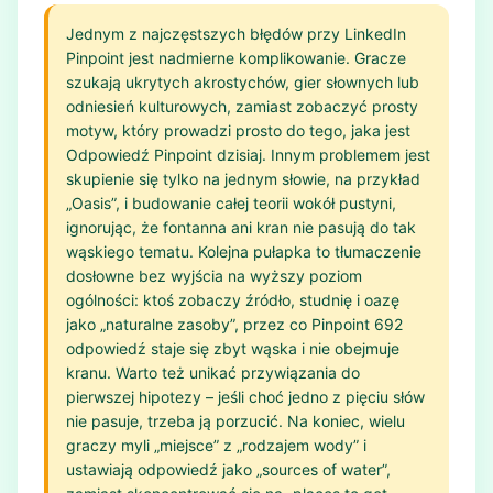
Jednym z najczęstszych błędów przy LinkedIn
Pinpoint jest nadmierne komplikowanie. Gracze
szukają ukrytych akrostychów, gier słownych lub
odniesień kulturowych, zamiast zobaczyć prosty
motyw, który prowadzi prosto do tego, jaka jest
Odpowiedź Pinpoint dzisiaj. Innym problemem jest
skupienie się tylko na jednym słowie, na przykład
„Oasis”, i budowanie całej teorii wokół pustyni,
ignorując, że fontanna ani kran nie pasują do tak
wąskiego tematu. Kolejna pułapka to tłumaczenie
dosłowne bez wyjścia na wyższy poziom
ogólności: ktoś zobaczy źródło, studnię i oazę
jako „naturalne zasoby”, przez co Pinpoint 692
odpowiedź staje się zbyt wąska i nie obejmuje
kranu. Warto też unikać przywiązania do
pierwszej hipotezy – jeśli choć jedno z pięciu słów
nie pasuje, trzeba ją porzucić. Na koniec, wielu
graczy myli „miejsce” z „rodzajem wody” i
ustawiają odpowiedź jako „sources of water”,