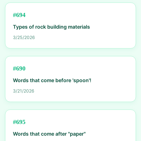
#
694
Types of rock building materials
3/25/2026
#
690
Words that come before 'spoon'!
3/21/2026
#
695
Words that come after "paper"