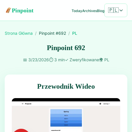
Pinpoint
🇵🇱
Today
Archives
Blog
Strona Główna
/
Pinpoint #
692
/
PL
Pinpoint 692
📅
3/23/2026
⏱️
3 min
✓
Zweryfikowane
🌍
PL
Przewodnik Wideo