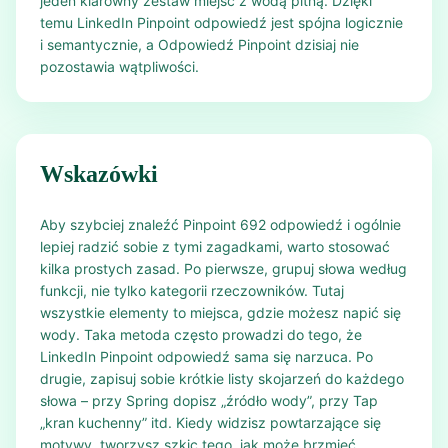
jeden klarowny zestaw miejsc z wodą pitną. Dzięki
temu LinkedIn Pinpoint odpowiedź jest spójna logicznie
i semantycznie, a Odpowiedź Pinpoint dzisiaj nie
pozostawia wątpliwości.
Wskazówki
Aby szybciej znaleźć Pinpoint 692 odpowiedź i ogólnie
lepiej radzić sobie z tymi zagadkami, warto stosować
kilka prostych zasad. Po pierwsze, grupuj słowa według
funkcji, nie tylko kategorii rzeczowników. Tutaj
wszystkie elementy to miejsca, gdzie możesz napić się
wody. Taka metoda często prowadzi do tego, że
LinkedIn Pinpoint odpowiedź sama się narzuca. Po
drugie, zapisuj sobie krótkie listy skojarzeń do każdego
słowa – przy Spring dopisz „źródło wody”, przy Tap
„kran kuchenny” itd. Kiedy widzisz powtarzające się
motywy, tworzysz szkic tego, jak może brzmieć