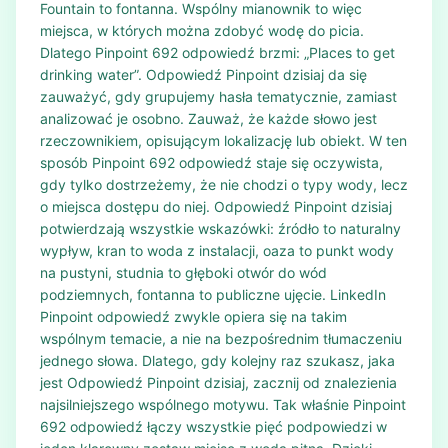
Fountain to fontanna. Wspólny mianownik to więc
miejsca, w których można zdobyć wodę do picia.
Dlatego Pinpoint 692 odpowiedź brzmi: „Places to get
drinking water”. Odpowiedź Pinpoint dzisiaj da się
zauważyć, gdy grupujemy hasła tematycznie, zamiast
analizować je osobno. Zauważ, że każde słowo jest
rzeczownikiem, opisującym lokalizację lub obiekt. W ten
sposób Pinpoint 692 odpowiedź staje się oczywista,
gdy tylko dostrzeżemy, że nie chodzi o typy wody, lecz
o miejsca dostępu do niej. Odpowiedź Pinpoint dzisiaj
potwierdzają wszystkie wskazówki: źródło to naturalny
wypływ, kran to woda z instalacji, oaza to punkt wody
na pustyni, studnia to głęboki otwór do wód
podziemnych, fontanna to publiczne ujęcie. LinkedIn
Pinpoint odpowiedź zwykle opiera się na takim
wspólnym temacie, a nie na bezpośrednim tłumaczeniu
jednego słowa. Dlatego, gdy kolejny raz szukasz, jaka
jest Odpowiedź Pinpoint dzisiaj, zacznij od znalezienia
najsilniejszego wspólnego motywu. Tak właśnie Pinpoint
692 odpowiedź łączy wszystkie pięć podpowiedzi w