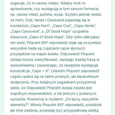
sugeruje, że to nazwy miejsc. Kolejny krok to
sprawdzenie, czy występują w tym samym formacie,
np. nazwy miast, państw, wysp. Szybko jednak widać,
że Horn, Cod, Verde i Canaveral pojawiają się w
kontekście „Cape Horn”, „Cape Cod”, „Cape Verde”,
„Cape Canaveral”, a „Of Good Hope” uzupełnia
klasyczne „Cape of Good Hope”. Gdy tylko odkryjesz
ten wzór, Pinpoint 697 odpowiedź staje się oczywista:
wszystkie hasła są częściami nazw słynnych
przylądków na mapie świata. Odpowiedź Pinpoint
dzisiaj można zweryfikować, wpisując każdą frazę w
wyszukiwarkę i zauważając, że wszędzie występuje
konstrukcja „Cape + X”. LinkedIn Pinpoint odpowiedź
często opiera się na takim prostym, ale błyskotliwym
skojarzeniu. Przy kolejnych zagadkach przypomnij
sobie, że Odpowiedź Pinpoint dzisiaj zwykle jest
wspólnym mianownikiem, a nie jednym z podanych
wyrazów. Powtarzaj w myślach: „Co łączy wszystkie
elementy?”. Wtedy Pinpoint 697 odpowiedź, podobnie
jak inne zadania, przestaje być przypadkową zbitką