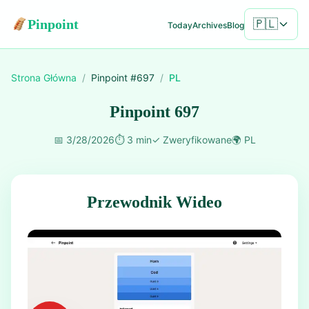
Pinpoint
🇵🇱
Today
Archives
Blog
Strona Główna
/
Pinpoint #
697
/
PL
Pinpoint 697
📅
3/28/2026
⏱️
3 min
✓
Zweryfikowane
🌍
PL
Przewodnik Wideo