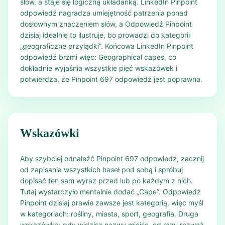
słów, a staje się logiczną układanką. LinkedIn Pinpoint
odpowiedź nagradza umiejętność patrzenia ponad
dosłownym znaczeniem słów, a Odpowiedź Pinpoint
dzisiaj idealnie to ilustruje, bo prowadzi do kategorii
„geograficzne przylądki”. Końcowa LinkedIn Pinpoint
odpowiedź brzmi więc: Geographical capes, co
dokładnie wyjaśnia wszystkie pięć wskazówek i
potwierdza, że Pinpoint 697 odpowiedź jest poprawna.
Wskazówki
Aby szybciej odnaleźć Pinpoint 697 odpowiedź, zacznij
od zapisania wszystkich haseł pod sobą i spróbuj
dopisać ten sam wyraz przed lub po każdym z nich.
Tutaj wystarczyło mentalnie dodać „Cape”. Odpowiedź
Pinpoint dzisiaj prawie zawsze jest kategorią, więc myśl
w kategoriach: rośliny, miasta, sport, geografia. Druga
wskazówka: gdy widzisz nazwy miejsc, od razu rozważ