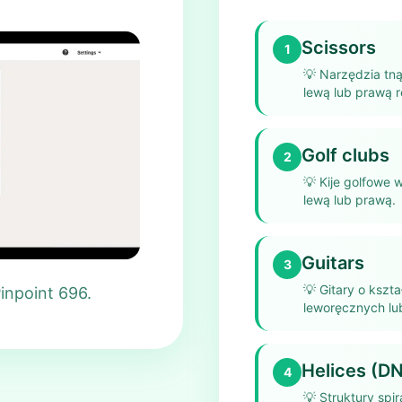
Scissors
1
💡
Narzędzia tną
lewą lub prawą r
Golf clubs
2
💡
Kije golfowe 
lewą lub prawą.
Guitars
3
💡
Gitary o kszt
inpoint 696.
leworęcznych l
Helices (DN
4
💡
Struktury spi