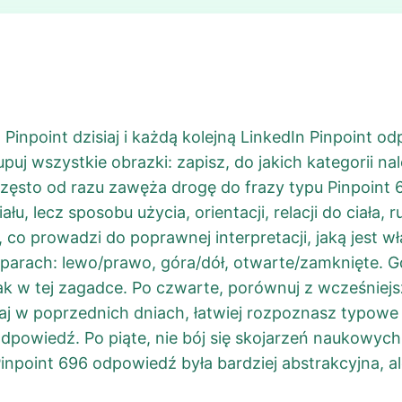
inpoint dzisiaj i każdą kolejną LinkedIn Pinpoint o
upuj wszystkie obrazki: zapisz, do jakich kategorii na
o często od razu zawęża drogę do frazy typu Pinpoint
ału, lecz sposobu użycia, orientacji, relacji do ciała,
 co prowadzi do poprawnej interpretacji, jaką jest w
 parach: lewo/prawo, góra/dół, otwarte/zamknięte. G
k w tej zagadce. Po czwarte, porównuj z wcześniejsz
iaj w poprzednich dniach, łatwiej rozpoznasz typow
powiedź. Po piąte, nie bój się skojarzeń naukowych, 
inpoint 696 odpowiedź była bardziej abstrakcyjna, al