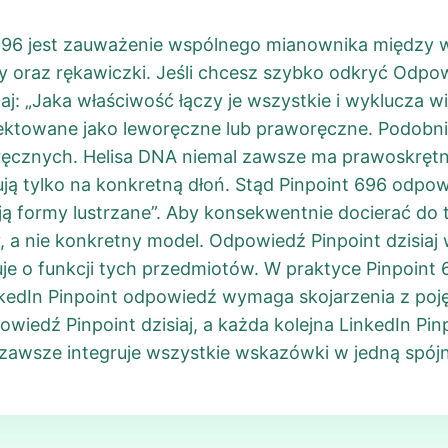
696 jest zauważenie wspólnego mianownika między 
isy oraz rękawiczki. Jeśli chcesz szybko odkryć Odpowi
aj: „Jaka właściwość łączy je wszystkie i wyklucza w
ektowane jako leworęczne lub praworęczne. Podobnie k
oręcznych. Helisa DNA niemal zawsze ma prawoskrętny
sują tylko na konkretną dłoń. Stąd Pinpoint 696 odpow
ją formy lustrzane”. Aby konsekwentnie docierać do 
, a nie konkretny model. Odpowiedź Pinpoint dzisiaj 
e o funkcji tych przedmiotów. W praktyce Pinpoint 
kedIn Pinpoint odpowiedź wymaga skojarzenia z poję
owiedź Pinpoint dzisiaj, a każda kolejna LinkedIn Pi
zawsze integruje wszystkie wskazówki w jedną spójn