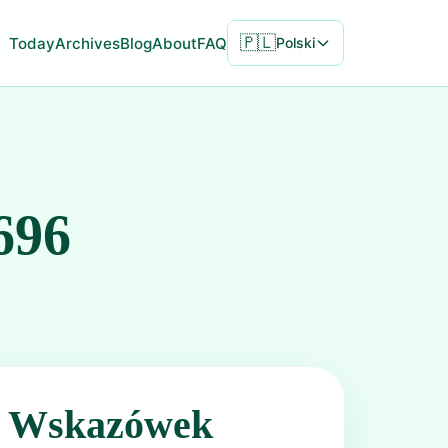
🇵🇱
Today
Archives
Blog
About
FAQ
Polski
696
ć Wskazówek