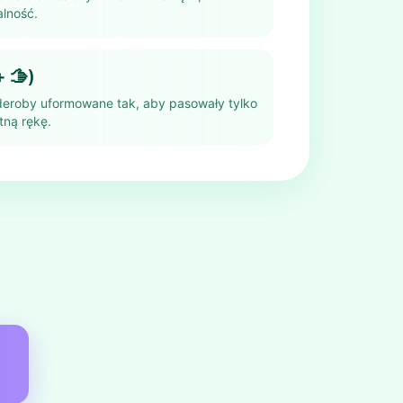
alność.
+ 🫱)
deroby uformowane tak, aby pasowały tylko
tną rękę.