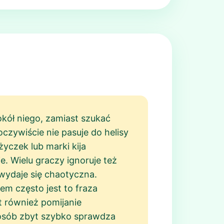
kół niego, zamiast szukać
oczywiście nie pasuje do helisy
czek lub marki kija
e. Wielu graczy ignoruje też
 wydaje się chaotyczna.
m często jest to fraza
t również pomijanie
ć osób zbyt szybko sprawdza