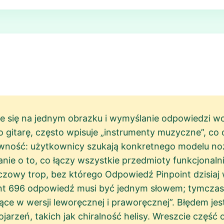
e się na jednym obrazku i wymyślanie odpowiedzi wo
o gitarę, często wpisuje „instrumenty muzyczne”, co 
wność: użytkownicy szukają konkretnego modelu noży
ie o to, co łączy wszystkie przedmioty funkcjonalni
uczowy trop, bez którego Odpowiedź Pinpoint dzisiaj
int 696 odpowiedź musi być jednym słowem; tymczase
ące w wersji leworęcznej i praworęcznej”. Błędem jes
arzeń, takich jak chiralność helisy. Wreszcie częś