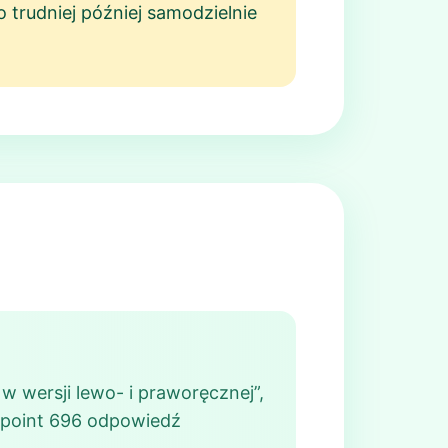
 trudniej później samodzielnie
w wersji lewo- i praworęcznej”,
Pinpoint 696 odpowiedź