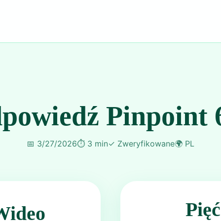
powiedź Pinpoint 
📅
3/27/2026
⏱️
3 min
✓
Zweryfikowane
🌍
PL
Pię
Wideo