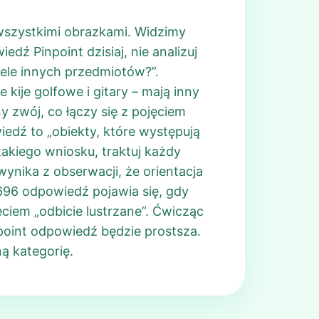
wszystkimi obrazkami. Widzimy
edź Pinpoint dzisiaj, nie analizuj
iele innych przedmiotów?”.
ije golfowe i gitary – mają inny
 zwój, co łączy się z pojęciem
iedź to „obiekty, które występują
takiego wniosku, traktuj każdy
wynika z obserwacji, że orientacja
696 odpowiedź pojawia się, gdy
ciem „odbicie lustrzane”. Ćwicząc
npoint odpowiedź będzie prostsza.
ą kategorię.