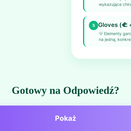
wykazujące chir
Gloves (🫲 
5
💡
Elementy gar
na jedną, konkre
Gotowy na Odpowiedź?
Pokaż