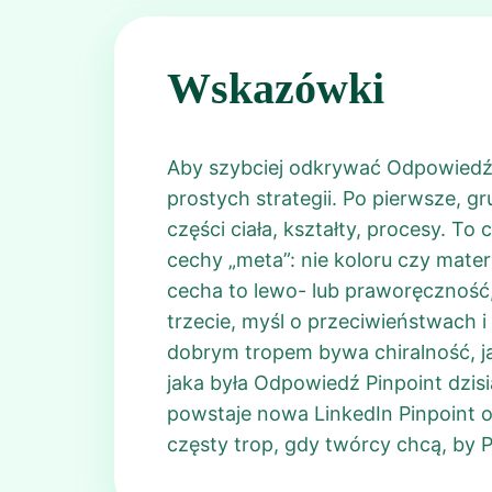
Wskazówki
Aby szybciej odkrywać Odpowiedź P
prostych strategii. Po pierwsze, gr
części ciała, kształty, procesy. T
cechy „meta”: nie koloru czy materi
cecha to lewo- lub praworęczność,
trzecie, myśl o przeciwieństwach i
dobrym tropem bywa chiralność, ja
jaka była Odpowiedź Pinpoint dzis
powstaje nowa LinkedIn Pinpoint od
częsty trop, gdy twórcy chcą, by P