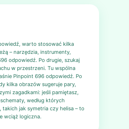
dpowiedź, warto stosować kilka
leżą – narzędzia, instrumenty,
 696 odpowiedź. Po drugie, szukaj
 ruchu w przestrzeni. Tu wspólna
łaśnie Pinpoint 696 odpowiedź. Po
dy kilka obrazów sugeruje pary,
ymi zagadkami: jeśli pamiętasz,
e schematy, według których
takich jak symetria czy helisa – to
e wciąż logiczna.