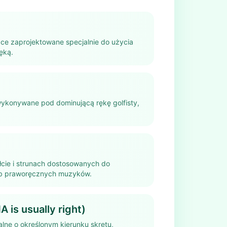
ce zaprojektowane specjalnie do użycia
ęką.
wykonywane pod dominującą rękę golfisty,
ałcie i strunach dostosowanych do
ub praworęcznych muzyków.
A is usually right)
ralne o określonym kierunku skrętu,