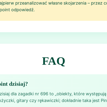
ajpierw przeanalizować własne skojarzenia – przez co
npoint odpowiedź.
FAQ
int dzisiaj?
siaj dla zagadki nr 696 to „obiekty, które występują 
nożyczki, gitary czy rękawiczki; dokładnie taka jest 