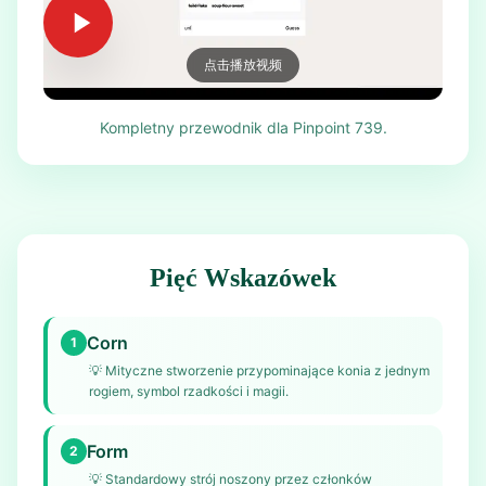
点击播放视频
Kompletny przewodnik dla Pinpoint 739.
Pięć Wskazówek
Corn
1
💡
Mityczne stworzenie przypominające konia z jednym
rogiem, symbol rzadkości i magii.
Form
2
💡
Standardowy strój noszony przez członków