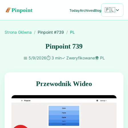
Pinpoint
🇵🇱
Today
Archives
Blog
Strona Główna
/
Pinpoint #
739
/
PL
Pinpoint 739
📅
5/9/2026
⏱️
3 min
✓
Zweryfikowane
🌍
PL
Przewodnik Wideo