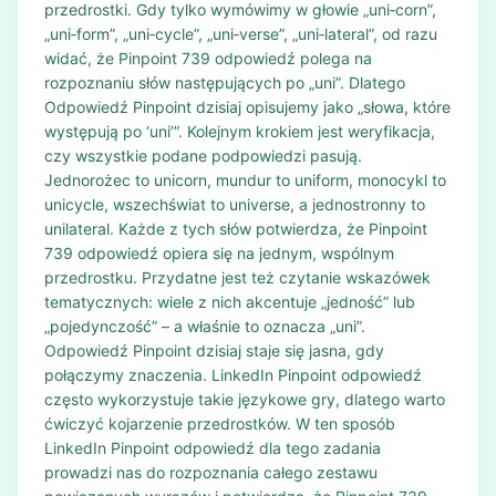
przedrostki. Gdy tylko wymówimy w głowie „uni‑corn”,
„uni‑form”, „uni‑cycle”, „uni‑verse”, „uni‑lateral”, od razu
widać, że Pinpoint 739 odpowiedź polega na
rozpoznaniu słów następujących po „uni”. Dlatego
Odpowiedź Pinpoint dzisiaj opisujemy jako „słowa, które
występują po ‘uni’”. Kolejnym krokiem jest weryfikacja,
czy wszystkie podane podpowiedzi pasują.
Jednorożec to unicorn, mundur to uniform, monocykl to
unicycle, wszechświat to universe, a jednostronny to
unilateral. Każde z tych słów potwierdza, że Pinpoint
739 odpowiedź opiera się na jednym, wspólnym
przedrostku. Przydatne jest też czytanie wskazówek
tematycznych: wiele z nich akcentuje „jedność” lub
„pojedynczość” – a właśnie to oznacza „uni”.
Odpowiedź Pinpoint dzisiaj staje się jasna, gdy
połączymy znaczenia. LinkedIn Pinpoint odpowiedź
często wykorzystuje takie językowe gry, dlatego warto
ćwiczyć kojarzenie przedrostków. W ten sposób
LinkedIn Pinpoint odpowiedź dla tego zadania
prowadzi nas do rozpoznania całego zestawu