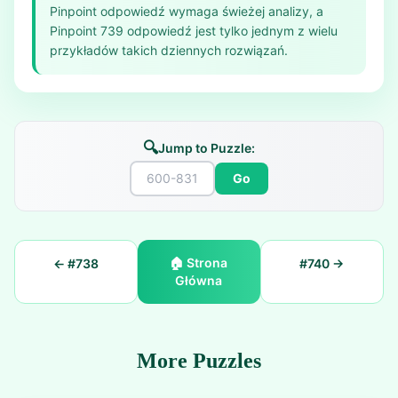
Pinpoint odpowiedź wymaga świeżej analizy, a
Pinpoint 739 odpowiedź jest tylko jednym z wielu
przykładów takich dziennych rozwiązań.
🔍
Jump to Puzzle:
Go
🏠
Strona
← #
738
#
740
→
Główna
More Puzzles