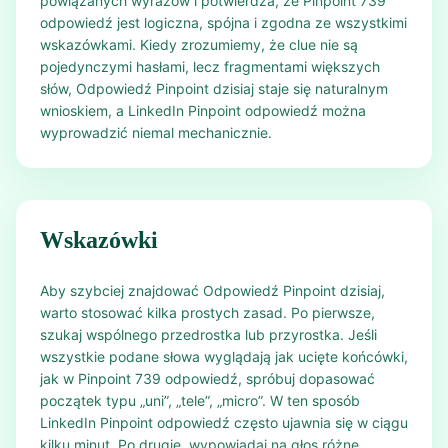
powiązanych wyrazów i potwierdza, że Pinpoint 739
odpowiedź jest logiczna, spójna i zgodna ze wszystkimi
wskazówkami. Kiedy zrozumiemy, że clue nie są
pojedynczymi hasłami, lecz fragmentami większych
słów, Odpowiedź Pinpoint dzisiaj staje się naturalnym
wnioskiem, a LinkedIn Pinpoint odpowiedź można
wyprowadzić niemal mechanicznie.
Wskazówki
Aby szybciej znajdować Odpowiedź Pinpoint dzisiaj,
warto stosować kilka prostych zasad. Po pierwsze,
szukaj wspólnego przedrostka lub przyrostka. Jeśli
wszystkie podane słowa wyglądają jak ucięte końcówki,
jak w Pinpoint 739 odpowiedź, spróbuj dopasować
początek typu „uni”, „tele”, „micro”. W ten sposób
LinkedIn Pinpoint odpowiedź często ujawnia się w ciągu
kilku minut. Po drugie, wypowiadaj na głos różne