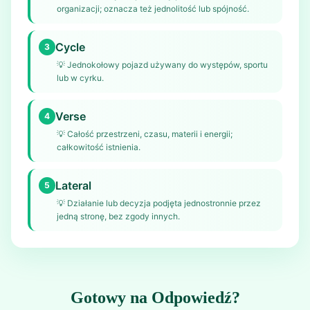
organizacji; oznacza też jednolitość lub spójność.
Cycle
3
💡
Jednokołowy pojazd używany do występów, sportu
lub w cyrku.
Verse
4
💡
Całość przestrzeni, czasu, materii i energii;
całkowitość istnienia.
Lateral
5
💡
Działanie lub decyzja podjęta jednostronnie przez
jedną stronę, bez zgody innych.
Gotowy na Odpowiedź?