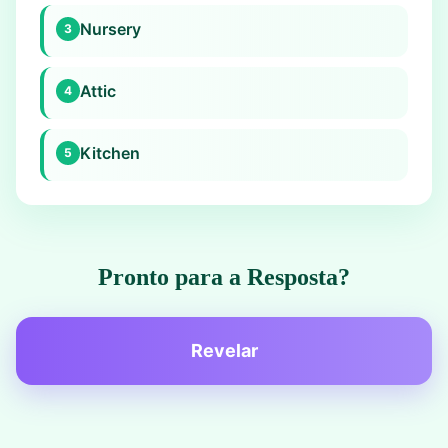
Nursery
3
Attic
4
Kitchen
5
Pronto para a Resposta?
Revelar