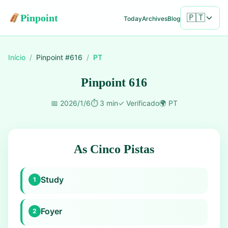
Pinpoint
🇵🇹
Today
Archives
Blog
Início
/
Pinpoint #
616
/
PT
Pinpoint 616
📅
2026/1/6
⏱️
3 min
✓
Verificado
🌍
PT
As Cinco Pistas
Study
1
Foyer
2