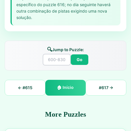
específico do puzzle 616; no dia seguinte haverá
outra combinação de pistas exigindo uma nova
solução.
🔍
Jump to Puzzle:
Go
🏠
Início
← #
615
#
617
→
More Puzzles