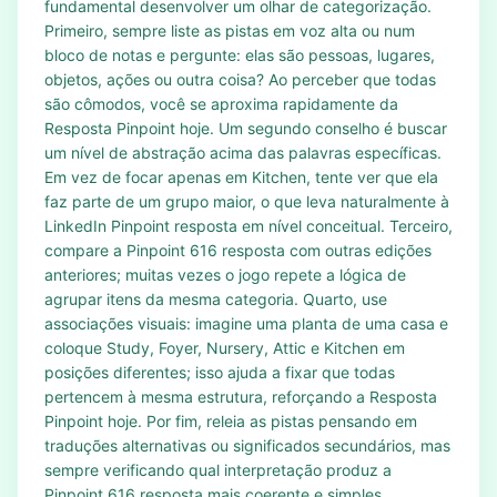
fundamental desenvolver um olhar de categorização.
Primeiro, sempre liste as pistas em voz alta ou num
bloco de notas e pergunte: elas são pessoas, lugares,
objetos, ações ou outra coisa? Ao perceber que todas
são cômodos, você se aproxima rapidamente da
Resposta Pinpoint hoje. Um segundo conselho é buscar
um nível de abstração acima das palavras específicas.
Em vez de focar apenas em Kitchen, tente ver que ela
faz parte de um grupo maior, o que leva naturalmente à
LinkedIn Pinpoint resposta em nível conceitual. Terceiro,
compare a Pinpoint 616 resposta com outras edições
anteriores; muitas vezes o jogo repete a lógica de
agrupar itens da mesma categoria. Quarto, use
associações visuais: imagine uma planta de uma casa e
coloque Study, Foyer, Nursery, Attic e Kitchen em
posições diferentes; isso ajuda a fixar que todas
pertencem à mesma estrutura, reforçando a Resposta
Pinpoint hoje. Por fim, releia as pistas pensando em
traduções alternativas ou significados secundários, mas
sempre verificando qual interpretação produz a
Pinpoint 616 resposta mais coerente e simples.