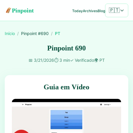
Pinpoint
🇵🇹
Today
Archives
Blog
Início
/
Pinpoint #
690
/
PT
Pinpoint 690
📅
3/21/2026
⏱️
3 min
✓
Verificado
🌍
PT
Guia em Vídeo