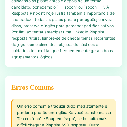
colocando as pistas antes e depois de um termo
candidato, por exemplo “___ spoon” ou “spoon ___”. A
Resposta Pinpoint hoje ilustra também a importância de
não traduzir todas as pistas para o português; em vez
disso, preserve o inglês para perceber padrões nativos.
Por fim, ao tentar antecipar uma LinkedIn Pinpoint
resposta futura, lembre‑se de checar temas recorrentes
do jogo, como alimentos, objetos domésticos e
unidades de medida, que frequentemente geram bons
agrupamentos lógicos.
Erros Comuns
Um erro comum é traduzir tudo imediatamente e
perder o padrão em inglês. Se você transformasse
Tea em “chá” e Soup em “sopa”, seria muito mais
difícil chegar à Pinpoint 690 resposta. Outro