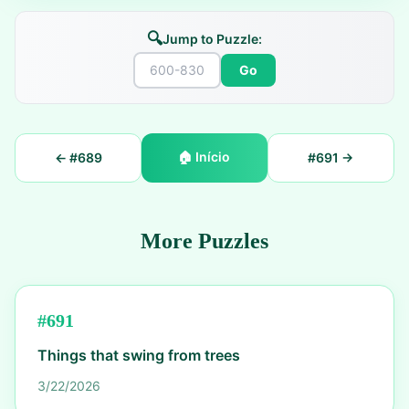
🔍
Jump to Puzzle:
Go
🏠
Início
← #
689
#
691
→
More Puzzles
#
691
Things that swing from trees
3/22/2026