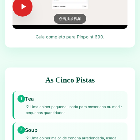
点击播放视频
Guia completo para Pinpoint 690.
As Cinco Pistas
Tea
1
💡
Uma colher pequena usada para mexer chá ou medir
pequenas quantidades.
Soup
2
💡
Uma colher maior, de concha arredondada, usada