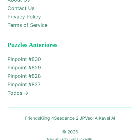
Contact Us
Privacy Policy
Terms of Service
Puzzles Anteriores
Pinpoint #
830
Pinpoint #
829
Pinpoint #
828
Pinpoint #
827
Todos
→
Friends
Kling 4
Seedance 2 JP
Veol AI
Kavel AI
© 2026
Não afiliado com LinkedIn.