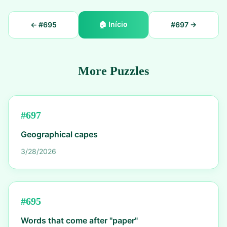
🏠
Início
← #
695
#
697
→
More Puzzles
#
697
Geographical capes
3/28/2026
#
695
Words that come after "paper"