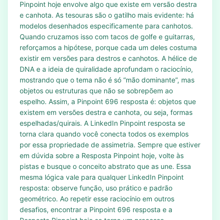
Pinpoint hoje envolve algo que existe em versão destra
e canhota. As tesouras são o gatilho mais evidente: há
modelos desenhados especificamente para canhotos.
Quando cruzamos isso com tacos de golfe e guitarras,
reforçamos a hipótese, porque cada um deles costuma
existir em versões para destros e canhotos. A hélice de
DNA e a ideia de quiralidade aprofundam o raciocínio,
mostrando que o tema não é só “mão dominante”, mas
objetos ou estruturas que não se sobrepõem ao
espelho. Assim, a Pinpoint 696 resposta é: objetos que
existem em versões destra e canhota, ou seja, formas
espelhadas/quirais. A LinkedIn Pinpoint resposta se
torna clara quando você conecta todos os exemplos
por essa propriedade de assimetria. Sempre que estiver
em dúvida sobre a Resposta Pinpoint hoje, volte às
pistas e busque o conceito abstrato que as une. Essa
mesma lógica vale para qualquer LinkedIn Pinpoint
resposta: observe função, uso prático e padrão
geométrico. Ao repetir esse raciocínio em outros
desafios, encontrar a Pinpoint 696 resposta e a