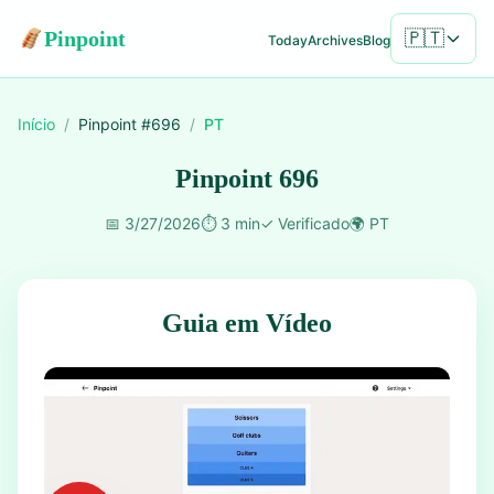
Pinpoint
🇵🇹
Today
Archives
Blog
Início
/
Pinpoint #
696
/
PT
Pinpoint 696
📅
3/27/2026
⏱️
3 min
✓
Verificado
🌍
PT
Guia em Vídeo