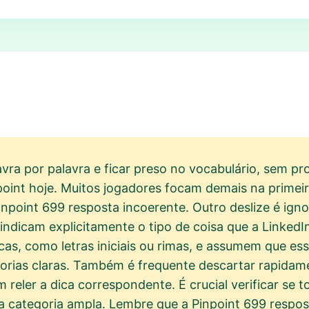
ra por palavra e ficar preso no vocabulário, sem pro
oint hoje. Muitos jogadores focam demais na primeir
inpoint 699 resposta incoerente. Outro deslize é ig
ndicam explicitamente o tipo de coisa que a LinkedI
as, como letras iniciais ou rimas, e assumem que ess
egorias claras. Também é frequente descartar rapida
 reler a dica correspondente. É crucial verificar se t
ategoria ampla. Lembre que a Pinpoint 699 resposta