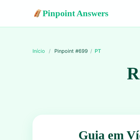
Pinpoint Answers
Início
/
Pinpoint #
699
/
PT
R
Guia em Ví