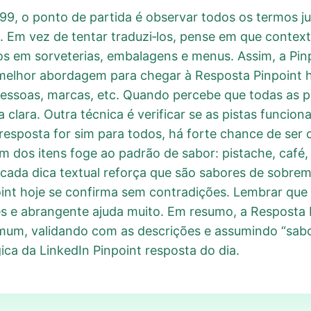
99, o ponto de partida é observar todos os termos jun
. Em vez de tentar traduzi‑los, pense em que contex
dos em sorveterias, embalagens e menus. Assim, a Pin
A melhor abordagem para chegar à Resposta Pinpoint 
 pessoas, marcas, etc. Quando percebe que todas as
ca clara. Outra técnica é verificar se as pistas funcio
 resposta for sim para todos, há forte chance de ser 
 dos itens foge ao padrão de sabor: pistache, café,
cada dica textual reforça que são sabores de sobrem
oint hoje se confirma sem contradições. Lembrar que 
 e abrangente ajuda muito. Em resumo, a Resposta P
mum, validando com as descrições e assumindo “sabo
ica da LinkedIn Pinpoint resposta do dia.