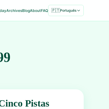
🇵🇹
day
Archives
Blog
About
FAQ
Português
99
Cinco Pistas