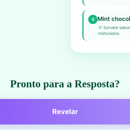
Mint chocol
5
💡
Sorvete sabo
misturados.
Pronto para a Resposta?
Revelar