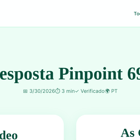
To
esposta Pinpoint 6
📅
3/30/2026
⏱️
3 min
✓
Verificado
🌍
PT
As 
deo