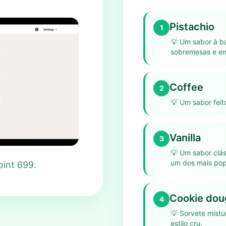
Pistachio
1
💡
Um sabor à ba
sobremesas e em
Coffee
2
💡
Um sabor feit
Vanilla
3
💡
Um sabor clás
um dos mais pop
oint 699.
Cookie dou
4
💡
Sorvete mist
estilo cru.