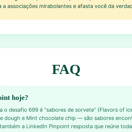
a a associações mirabolantes e afasta você da verdad
FAQ
oint hoje?
a o desafio 699 é “sabores de sorvete” (Flavors of i
okie dough e Mint chocolate chip — são sabores encon
 e também a LinkedIn Pinpoint resposta que reúne tod