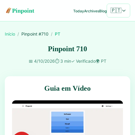
Pinpoint
🇵🇹
Today
Archives
Blog
Início
/
Pinpoint #
710
/
PT
Pinpoint 710
📅
4/10/2026
⏱️
3 min
✓
Verificado
🌍
PT
Guia em Vídeo