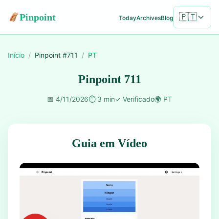
Pinpoint
🇵🇹
Today
Archives
Blog
Início
/
Pinpoint #
711
/
PT
Pinpoint 711
📅
4/11/2026
⏱️
3 min
✓
Verificado
🌍
PT
Guia em Vídeo