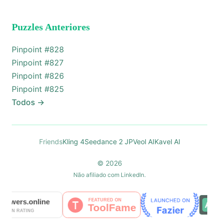
Puzzles Anteriores
Pinpoint #
828
Pinpoint #
827
Pinpoint #
826
Pinpoint #
825
Todos
→
Friends
Kling 4
Seedance 2 JP
Veol AI
Kavel AI
© 2026
Não afiliado com LinkedIn.