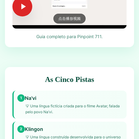
点击播放视频
Guia completo para Pinpoint 711.
As Cinco Pistas
Na'vi
1
💡
Uma língua fictícia criada para o filme Avatar, falada
pelo povo Na’vi.
Klingon
2
💡
Uma língua construída desenvolvida para o universo