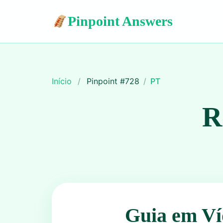
Pinpoint Answers
Início
/
Pinpoint #
728
/
PT
R
Guia em Ví