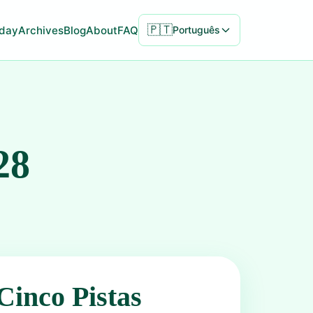
🇵🇹
day
Archives
Blog
About
FAQ
Português
28
Cinco Pistas