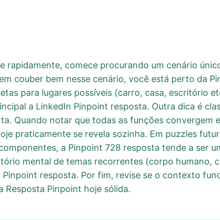
oje rapidamente, comece procurando um cenário únic
item couber bem nesse cenário, você está perto da P
etas para lugares possíveis (carro, casa, escritório et
cipal a LinkedIn Pinpoint resposta. Outra dica é clas
erta. Quando notar que todas as funções convergem 
oje praticamente se revela sozinha. Em puzzles futur
s componentes, a Pinpoint 728 resposta tende a ser u
rio mental de temas recorrentes (corpo humano, ca
 Pinpoint resposta. Por fim, revise se o contexto fu
Resposta Pinpoint hoje sólida.