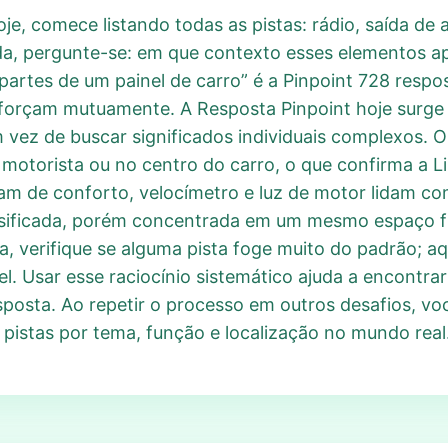
e, comece listando todas as pistas: rádio, saída de ar
ida, pergunte-se: em que contexto esses elementos 
“partes de um painel de carro” é a Pinpoint 728 resp
 reforçam mutuamente. A Resposta Pinpoint hoje sur
vez de buscar significados individuais complexos. O
 motorista ou no centro do carro, o que confirma a L
atam de conforto, velocímetro e luz de motor lidam 
sificada, porém concentrada em um mesmo espaço fís
, verifique se alguma pista foge muito do padrão; a
l. Usar esse raciocínio sistemático ajuda a encontrar
sposta. Ao repetir o processo em outros desafios, v
pistas por tema, função e localização no mundo real