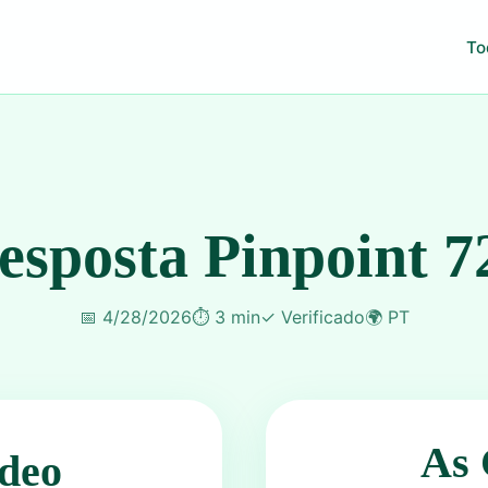
To
esposta Pinpoint 7
📅
4/28/2026
⏱️
3 min
✓
Verificado
🌍
PT
As 
deo