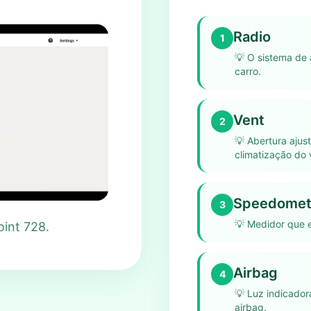
Radio
1
💡
O sistema de 
carro.
Vent
2
💡
Abertura ajus
climatização do 
Speedomet
3
💡
Medidor que e
oint 728.
Airbag
4
💡
Luz indicador
airbag.