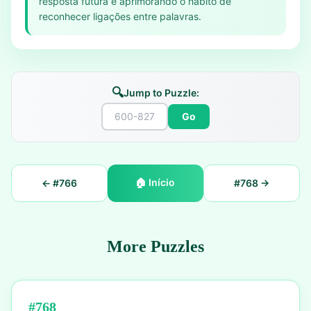
resposta futura e aprimorando o hábito de
reconhecer ligações entre palavras.
🔍
Jump to Puzzle:
Go
🏠
Início
← #
766
#
768
→
More Puzzles
#
768