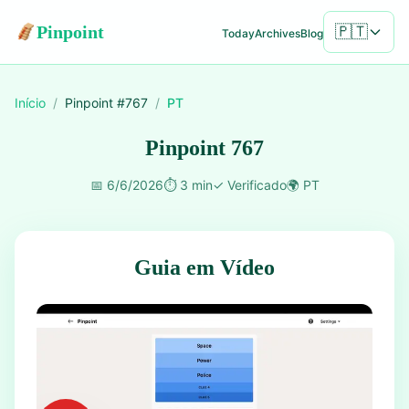
Pinpoint
🇵🇹
Today
Archives
Blog
Início
/
Pinpoint #
767
/
PT
Pinpoint 767
📅
6/6/2026
⏱️
3 min
✓
Verificado
🌍
PT
Guia em Vídeo