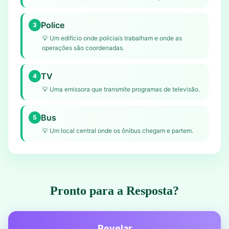
Police
3
💡
Um edifício onde policiais trabalham e onde as
operações são coordenadas.
TV
4
💡
Uma emissora que transmite programas de televisão.
Bus
5
💡
Um local central onde os ônibus chegam e partem.
Pronto para a Resposta?
Revelar