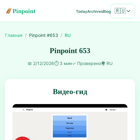
Pinpoint
🇷🇺
Today
Archives
Blog
Главная
/
Pinpoint #
653
/
RU
Pinpoint 653
📅
2/12/2026
⏱️
3 мин
✓
Проверено
🌍
RU
Видео-гид