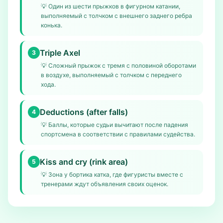
💡
Один из шести прыжков в фигурном катании,
выполняемый с толчком с внешнего заднего ребра
конька.
Triple Axel
3
💡
Сложный прыжок с тремя с половиной оборотами
в воздухе, выполняемый с толчком с переднего
хода.
Deductions (after falls)
4
💡
Баллы, которые судьи вычитают после падения
спортсмена в соответствии с правилами судейства.
Kiss and cry (rink area)
5
💡
Зона у бортика катка, где фигуристы вместе с
тренерами ждут объявления своих оценок.