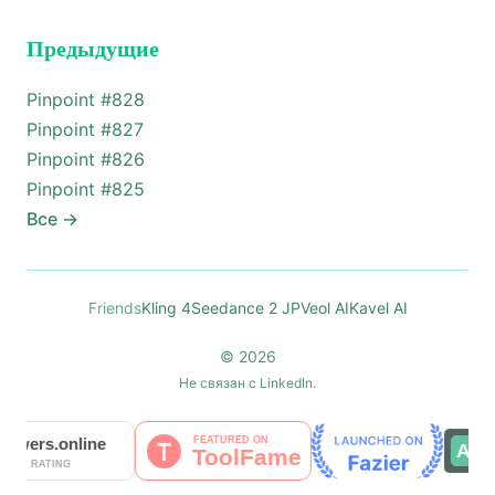
Предыдущие
Pinpoint #
828
Pinpoint #
827
Pinpoint #
826
Pinpoint #
825
Все
→
Friends
Kling 4
Seedance 2 JP
Veol AI
Kavel AI
© 2026
Не связан с LinkedIn.