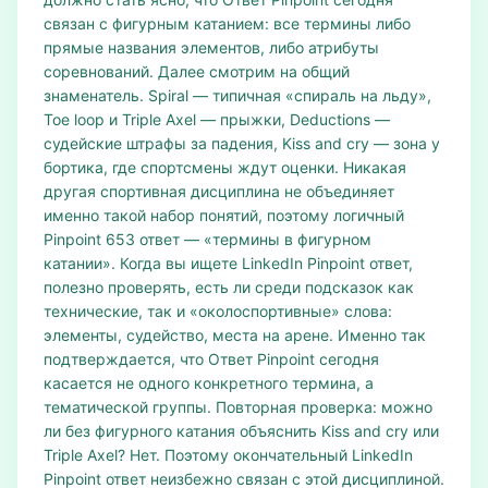
связан с фигурным катанием: все термины либо
прямые названия элементов, либо атрибуты
соревнований. Далее смотрим на общий
знаменатель. Spiral — типичная «спираль на льду»,
Toe loop и Triple Axel — прыжки, Deductions —
судейские штрафы за падения, Kiss and cry — зона у
бортика, где спортсмены ждут оценки. Никакая
другая спортивная дисциплина не объединяет
именно такой набор понятий, поэтому логичный
Pinpoint 653 ответ — «термины в фигурном
катании». Когда вы ищете LinkedIn Pinpoint ответ,
полезно проверять, есть ли среди подсказок как
технические, так и «околоспортивные» слова:
элементы, судейство, места на арене. Именно так
подтверждается, что Ответ Pinpoint сегодня
касается не одного конкретного термина, а
тематической группы. Повторная проверка: можно
ли без фигурного катания объяснить Kiss and cry или
Triple Axel? Нет. Поэтому окончательный LinkedIn
Pinpoint ответ неизбежно связан с этой дисциплиной.