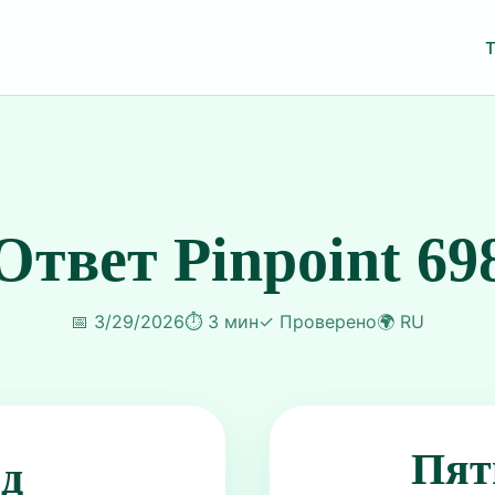
Ответ Pinpoint 69
📅
3/29/2026
⏱️
3 мин
✓
Проверено
🌍
RU
Пят
ид