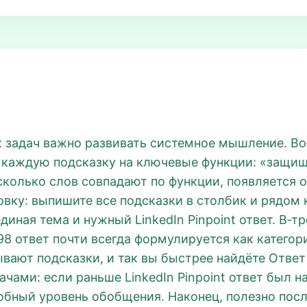
задач важно развивать системное мышление. Во‑
те каждую подсказку на ключевые функции: «защищ
колько слов совпадают по функции, появляется о
овку: выпишите все подсказки в столбик и рядом 
диная тема и нужный LinkedIn Pinpoint ответ. В‑тр
98 ответ почти всегда формулируется как катего
ают подсказки, и так вы быстрее найдёте Ответ P
чами: если раньше LinkedIn Pinpoint ответ был 
бный уровень обобщения. Наконец, полезно после