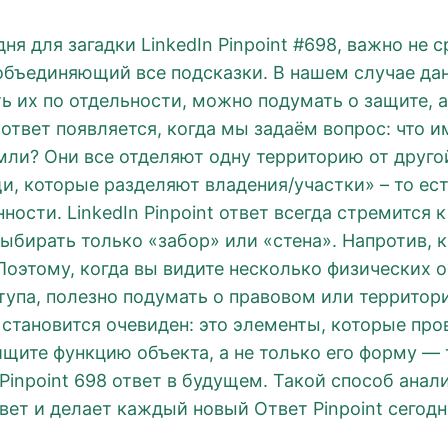
дня для загадки LinkedIn Pinpoint #698, важно не 
объединяющий все подсказки. В нашем случае даны 
ть их по отдельности, можно подумать о защите, 
ответ появляется, когда мы задаём вопрос: что и
мли? Они все отделяют одну территорию от другой
и, которые разделяют владения/участки» – то ес
сти. LinkedIn Pinpoint ответ всегда стремится к
выбирать только «забор» или «стена». Напротив, 
Поэтому, когда вы видите несколько физических о
упа, полезно подумать о правовом или территори
т становится очевиден: это элементы, которые п
ищите функцию объекта, а не только его форму —
 Pinpoint 698 ответ в будущем. Такой способ анал
твет и делает каждый новый Ответ Pinpoint сегодн