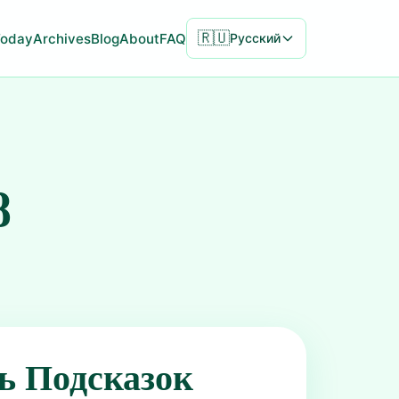
🇷🇺
Today
Archives
Blog
About
FAQ
Русский
8
ь Подсказок