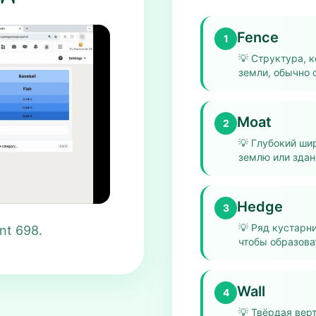
Fence
1
💡
Структура, к
земли, обычно 
Moat
2
💡
Глубокий шир
землю или здан
Hedge
3
💡
Ряд кустарни
nt 698.
чтобы образова
Wall
4
💡
Твёрдая верт