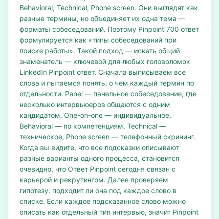
Behavioral, Technical, Phone screen. Они выглядят как
разные термины, но объединяет их одна тема —
форматы собеседований. Поэтому Pinpoint 700 ответ
формулируется как «типы собеседований при
поиске работы». Такой подход — искать общий
знаменатель — ключевой для любых головоломок
LinkedIn Pinpoint ответ. Сначала выписываем все
слова и пытаемся понять, о чем каждый термин по
отдельности. Panel — панельное собеседование, где
несколько интервьюеров общаются с одним
кандидатом. One-on-one — индивидуальное,
Behavioral — по компетенциям, Technical —
техническое, Phone screen — телефонный скрининг.
Когда вы видите, что все подсказки описывают
разные варианты одного процесса, становится
очевидно, что Ответ Pinpoint сегодня связан с
карьерой и рекрутингом. Далее проверяем
гипотезу: подходит ли она под каждое слово в
списке. Если каждое подсказанное слово можно
описать как отдельный тип интервью, значит Pinpoint