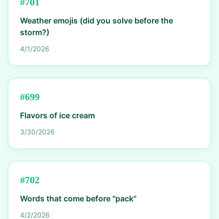
#
701
Weather emojis (did you solve before the
storm?)
4/1/2026
#
699
Flavors of ice cream
3/30/2026
#
702
Words that come before "pack"
4/2/2026