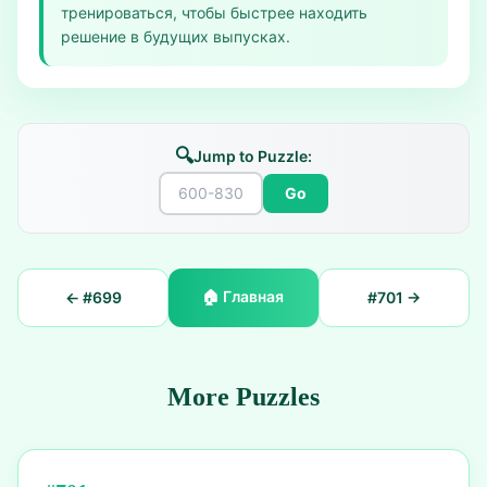
тренироваться, чтобы быстрее находить
решение в будущих выпусках.
🔍
Jump to Puzzle:
Go
🏠
Главная
← #
699
#
701
→
More Puzzles