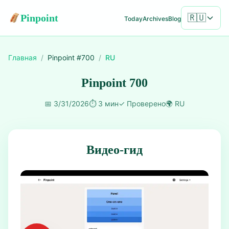
Pinpoint
🇷🇺
Today
Archives
Blog
Главная
/
Pinpoint #
700
/
RU
Pinpoint 700
📅
3/31/2026
⏱️
3 мин
✓
Проверено
🌍
RU
Видео-гид