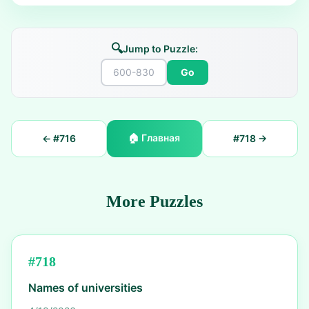
🔍
Jump to Puzzle:
Go
🏠
Главная
← #
716
#
718
→
More Puzzles
#
718
Names of universities