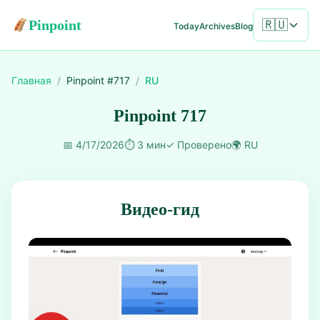
Pinpoint
🇷🇺
Today
Archives
Blog
Главная
/
Pinpoint #
717
/
RU
Pinpoint 717
📅
4/17/2026
⏱️
3 мин
✓
Проверено
🌍
RU
Видео-гид