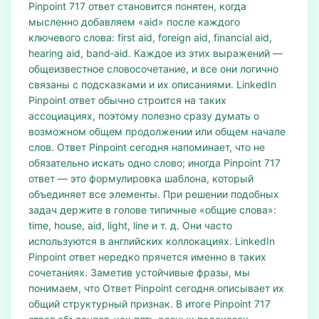
Pinpoint 717 ответ становится понятен, когда
мысленно добавляем «aid» после каждого
ключевого слова: first aid, foreign aid, financial aid,
hearing aid, band‑aid. Каждое из этих выражений —
общеизвестное словосочетание, и все они логично
связаны с подсказками и их описаниями. LinkedIn
Pinpoint ответ обычно строится на таких
ассоциациях, поэтому полезно сразу думать о
возможном общем продолжении или общем начале
слов. Ответ Pinpoint сегодня напоминает, что не
обязательно искать одно слово; иногда Pinpoint 717
ответ — это формулировка шаблона, который
объединяет все элементы. При решении подобных
задач держите в голове типичные «общие слова»:
time, house, aid, light, line и т. д. Они часто
используются в английских коллокациях. LinkedIn
Pinpoint ответ нередко прячется именно в таких
сочетаниях. Заметив устойчивые фразы, мы
понимаем, что Ответ Pinpoint сегодня описывает их
общий структурный признак. В итоге Pinpoint 717