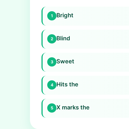
Bright
1
Blind
2
Sweet
3
Hits the
4
X marks the
5