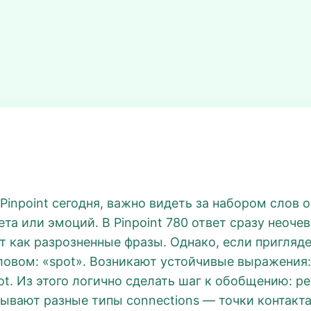
Pinpoint сегодня, важно видеть за набором слов 
та или эмоций. В Pinpoint 780 ответ сразу неочеви
дят как разрозненные фразы. Однако, если пригляд
вом: «spot». Возникают устойчивые выражения: bri
spot. Из этого логично сделать шаг к обобщению: ре
сывают разные типы connections — точки контакта