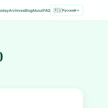
🇷🇺
Today
Archives
Blog
About
FAQ
Русский
0