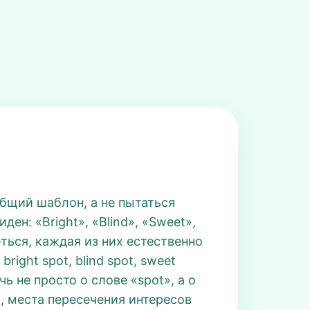
общий шаблон, а не пытаться
ден: «Bright», «Blind», «Sweet»,
еться, каждая из них естественно
ght spot, blind spot, sweet
чь не просто о слове «spot», а о
, места пересечения интересов