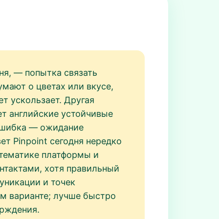
дня, — попытка связать
умают о цветах или вкусе,
ет ускользает. Другая
ет английские устойчивые
а ошибка — ожидание
ет Pinpoint сегодня нередко
 тематике платформы и
онтактами, хотя правильный
муникации и точек
ом варианте; лучше быстро
ерждения.