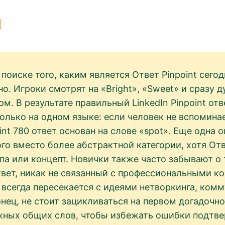
и
поиске того, каким является Ответ Pinpoint сего
. Игроки смотрят на «Bright», «Sweet» и сразу д
. В результате правильный LinkedIn Pinpoint отв
олько на одном языке: если человек не вспомина
point 780 ответ основан на слове «spot». Еще одн
о вместо более абстрактной категории, хотя Отв
ппа или концепт. Новички также часто забывают о
твет, никак не связанный с профессиональными к
ти всегда пересекается с идеями нетворкинга, ком
онец, не стоит зацикливаться на первом догадочн
жных общих слов, чтобы избежать ошибки подтв