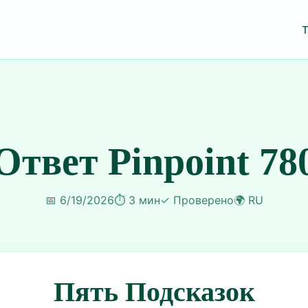
Ответ Pinpoint 78
📅
6/19/2026
⏱️
3 мин
✓
Проверено
🌍
RU
Пять Подсказок