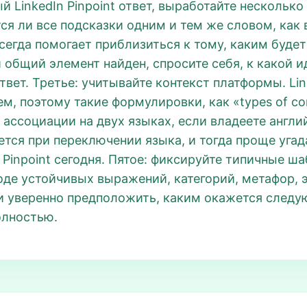
 LinkedIn Pinpoint ответ, выработайте нескольк
ся ли все подсказки одним и тем же словом, как 
егда помогает приблизиться к тому, каким будет 
общий элемент найден, спросите себя, к какой ид
твет. Третье: учитывайте контекст платформы. Lin
м, поэтому такие формулировки, как «types of co
 ассоциации на двух языках, если владеете англ
ся при переключении языка, и тогда проще угадат
Pinpoint сегодня. Пятое: фиксируйте типичные ш
де устойчивых выражений, категорий, метафор, 
т и уверенно предположить, каким окажется следу
олностью.