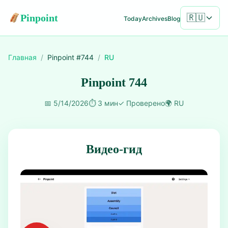
Pinpoint
🇷🇺
Today
Archives
Blog
Главная
/
Pinpoint #
744
/
RU
Pinpoint 744
📅
5/14/2026
⏱️
3 мин
✓
Проверено
🌍
RU
Видео-гид