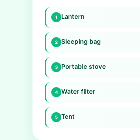
Lantern
1
Sleeping bag
2
Portable stove
3
Water filter
4
Tent
5