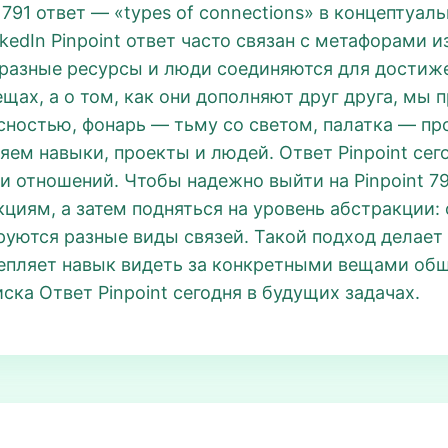
 791 ответ — «types of connections» в концептуал
edIn Pinpoint ответ часто связан с метафорами и
разные ресурсы и люди соединяются для достиже
ещах, а о том, как они дополняют друг друга, мы 
сностью, фонарь — тьму со светом, палатка — пр
яем навыки, проекты и людей. Ответ Pinpoint сег
 отношений. Чтобы надежно выйти на Pinpoint 79
кциям, а затем подняться на уровень абстракции:
руются разные виды связей. Такой подход делает 
епляет навык видеть за конкретными вещами общ
ска Ответ Pinpoint сегодня в будущих задачах.