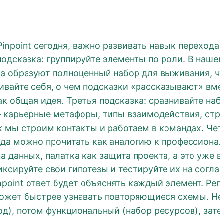
inpoint сегодня, важно развивать навык перехода
одсказка: группируйте элементы по роли. В нашем
а образуют полноценный набор для выживания, ч
ивайте себя, о чем подсказки «рассказывают» вмес
как общая идея. Третья подсказка: сравнивайте н
 — карьерные метафоры, типы взаимодействия, ст
как мы строим контакты и работаем в командах. Че
да можно прочитать как аналогию к профессиона
 данных, палатка как защита проекта, а это уже 
иксируйте свои гипотезы и тестируйте их на согл
npoint ответ будет объяснять каждый элемент. Рег
ожет быстрее узнавать повторяющиеся схемы. Не 
од), потом функциональный (набор ресурсов), за