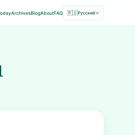
🇷🇺
Today
Archives
Blog
About
FAQ
Русский
1