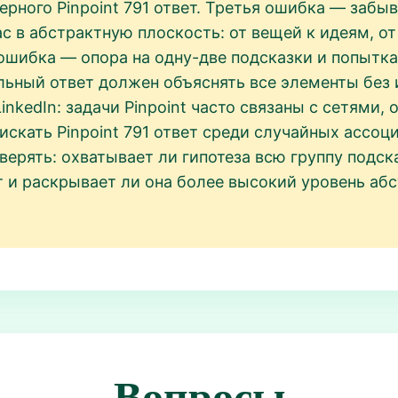
рного Pinpoint 791 ответ. Третья ошибка — забыва
ас в абстрактную плоскость: от вещей к идеям, о
шибка — опора на одну-две подсказки и попытка п
ильный ответ должен объяснять все элементы без
nkedIn: задачи Pinpoint часто связаны с сетями,
искать Pinpoint 791 ответ среди случайных ассоц
верять: охватывает ли гипотеза всю группу подск
ет и раскрывает ли она более высокий уровень аб
Вопросы