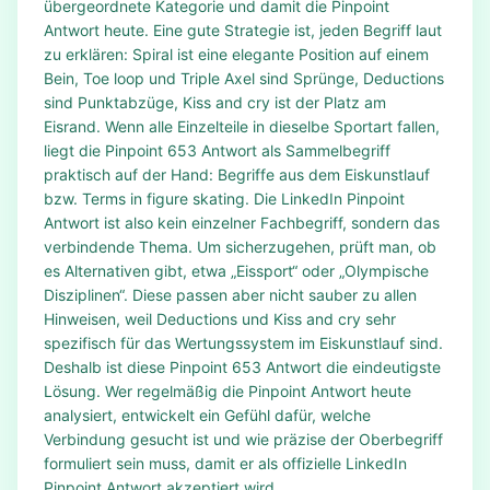
übergeordnete Kategorie und damit die Pinpoint
Antwort heute. Eine gute Strategie ist, jeden Begriff laut
zu erklären: Spiral ist eine elegante Position auf einem
Bein, Toe loop und Triple Axel sind Sprünge, Deductions
sind Punktabzüge, Kiss and cry ist der Platz am
Eisrand. Wenn alle Einzelteile in dieselbe Sportart fallen,
liegt die Pinpoint 653 Antwort als Sammelbegriff
praktisch auf der Hand: Begriffe aus dem Eiskunstlauf
bzw. Terms in figure skating. Die LinkedIn Pinpoint
Antwort ist also kein einzelner Fachbegriff, sondern das
verbindende Thema. Um sicherzugehen, prüft man, ob
es Alternativen gibt, etwa „Eissport“ oder „Olympische
Disziplinen“. Diese passen aber nicht sauber zu allen
Hinweisen, weil Deductions und Kiss and cry sehr
spezifisch für das Wertungssystem im Eiskunstlauf sind.
Deshalb ist diese Pinpoint 653 Antwort die eindeutigste
Lösung. Wer regelmäßig die Pinpoint Antwort heute
analysiert, entwickelt ein Gefühl dafür, welche
Verbindung gesucht ist und wie präzise der Oberbegriff
formuliert sein muss, damit er als offizielle LinkedIn
Pinpoint Antwort akzeptiert wird.