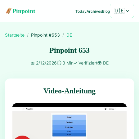
Pinpoint
🇩🇪
Today
Archives
Blog
Startseite
/
Pinpoint #
653
/
DE
Pinpoint 653
📅
2/12/2026
⏱️
3 Min
✓
Verifiziert
🌍
DE
Video-Anleitung