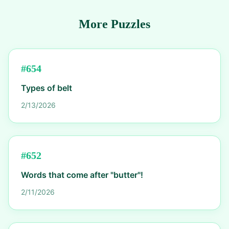
More Puzzles
#
654
Types of belt
2/13/2026
#
652
Words that come after "butter"!
2/11/2026