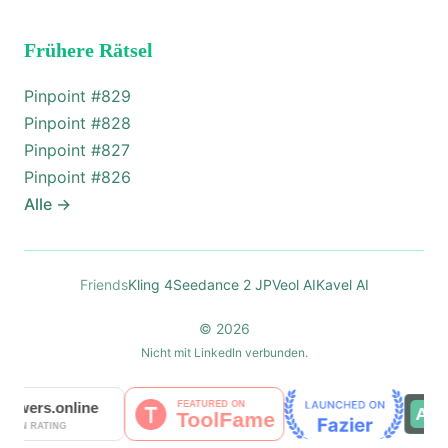
Frühere Rätsel
Pinpoint #
829
Pinpoint #
828
Pinpoint #
827
Pinpoint #
826
Alle
→
Friends
Kling 4
Seedance 2 JP
Veol AI
Kavel AI
© 2026
Nicht mit LinkedIn verbunden.