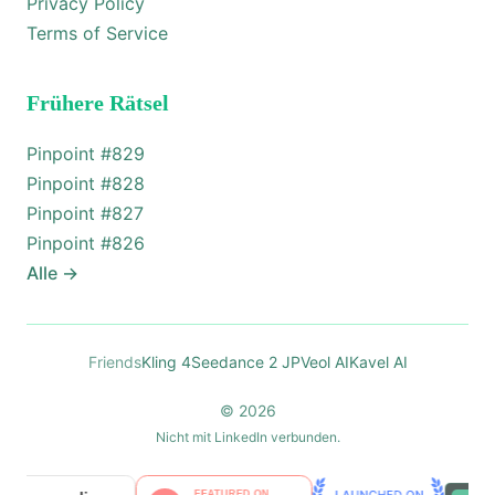
Privacy Policy
Terms of Service
Frühere Rätsel
Pinpoint #
829
Pinpoint #
828
Pinpoint #
827
Pinpoint #
826
Alle
→
Friends
Kling 4
Seedance 2 JP
Veol AI
Kavel AI
© 2026
Nicht mit LinkedIn verbunden.