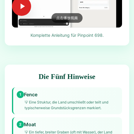
点击播放视频
Komplette Anleitung für Pinpoint 698.
Die Fünf Hinweise
Fence
1
💡
Eine Struktur, die Land umschließt oder teilt und
typischerweise Grundstücksgrenzen markiert.
Moat
2
💡
Ein tiefer, breiter Graben (oft mit Wasser), der Land