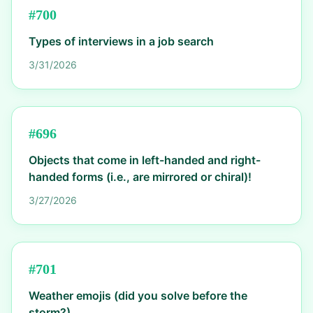
#
700
Types of interviews in a job search
3/31/2026
#
696
Objects that come in left-handed and right-
handed forms (i.e., are mirrored or chiral)!
3/27/2026
#
701
Weather emojis (did you solve before the
storm?)