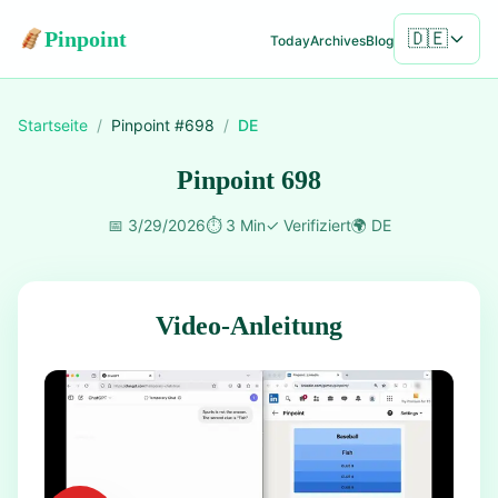
Pinpoint
🇩🇪
Today
Archives
Blog
Startseite
/
Pinpoint #
698
/
DE
Pinpoint 698
📅
3/29/2026
⏱️
3 Min
✓
Verifiziert
🌍
DE
Video-Anleitung