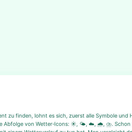
ent zu finden, lohnt es sich, zuerst alle Symbole und
e Abfolge von Wetter‑Icons: ☀️, 🌤️, ☁️, 🌧️, ⛈️. Scho