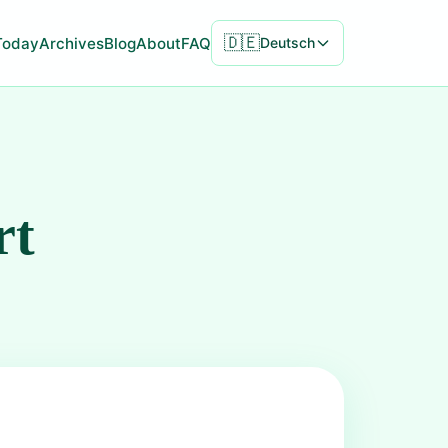
🇩🇪
Today
Archives
Blog
About
FAQ
Deutsch
rt