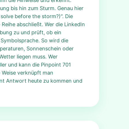
ann die Hinweise und erkennt:
kung bis hin zum Sturm. Genau hier
solve before the storm?)“. Die
 Reihe abschließt. Wer die LinkedIn
bung zu und prüft, ob ein
s Symbolsprache. So wird die
mperaturen, Sonnenschein oder
 Wetter liegen muss. Wer
ler und kann die Pinpoint 701
se Weise verknüpft man
oint Antwort heute zu kommen und