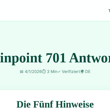
inpoint 701 Antwo
📅
4/1/2026
⏱️
3 Min
✓
Verifiziert
🌍
DE
Die Fünf Hinweise