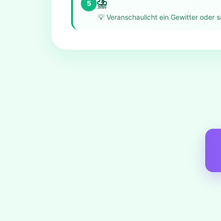
⛈️
5
💡
Veranschaulicht ein Gewitter oder 