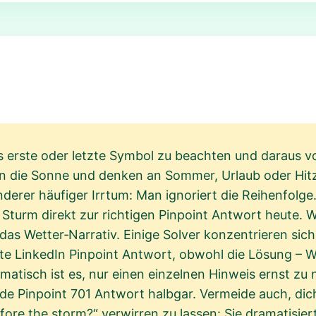
das erste oder letzte Symbol zu beachten und daraus v
n die Sonne und denken an Sommer, Urlaub oder Hitze,
rer häufiger Irrtum: Man ignoriert die Reihenfolge.
turm direkt zur richtigen Pinpoint Antwort heute. W
ht das Wetter‑Narrativ. Einige Solver konzentrieren sic
te LinkedIn Pinpoint Antwort, obwohl die Lösung – W
matisch ist es, nur einen einzelnen Hinweis ernst zu
ede Pinpoint 701 Antwort halbgar. Vermeide auch, dic
fore the storm?“ verwirren zu lassen: Sie dramatisier