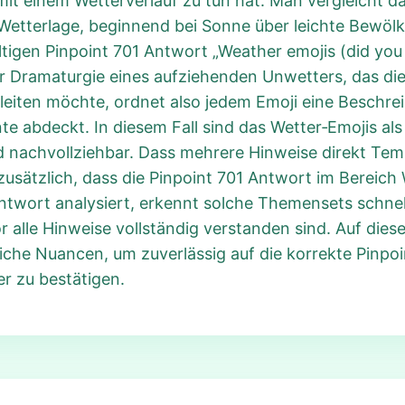
it einem Wetterverlauf zu tun hat. Man vergleicht d
 Wetterlage, beginnend bei Sonne über leichte Bewöl
tigen Pinpoint 701 Antwort „Weather emojis (did you 
r Dramaturgie eines aufziehenden Unwetters, das die
eiten möchte, ordnet also jedem Emoji eine Beschrei
e abdeckt. In diesem Fall sind das Wetter‑Emojis al
d nachvollziehbar. Dass mehrere Hinweise direkt Te
usätzlich, dass die Pinpoint 701 Antwort im Bereich
ntwort analysiert, erkennt solche Themensets schnel
 alle Hinweise vollständig verstanden sind. Auf die
iche Nuancen, um zuverlässig auf die korrekte Pinp
er zu bestätigen.