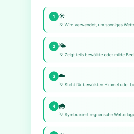
☀️
1
💡
Wird verwendet, um sonniges Wette
🌤️
2
💡
Zeigt teils bewölkte oder milde Be
☁️
3
💡
Steht für bewölkten Himmel oder b
🌧️
4
💡
Symbolisiert regnerische Wetterlag