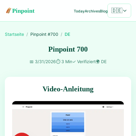
Pinpoint
🇩🇪
Today
Archives
Blog
Startseite
/
Pinpoint #
700
/
DE
Pinpoint 700
📅
3/31/2026
⏱️
3 Min
✓
Verifiziert
🌍
DE
Video-Anleitung