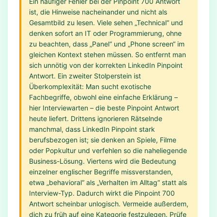
Ein häufiger Fehler bei der Pinpoint 700 Antwort
ist, die Hinweise nacheinander und nicht als
Gesamtbild zu lesen. Viele sehen „Technical“ und
denken sofort an IT oder Programmierung, ohne
zu beachten, dass „Panel“ und „Phone screen“ im
gleichen Kontext stehen müssen. So entfernt man
sich unnötig von der korrekten LinkedIn Pinpoint
Antwort. Ein zweiter Stolperstein ist
Überkomplexität: Man sucht exotische
Fachbegriffe, obwohl eine einfache Erklärung –
hier Interviewarten – die beste Pinpoint Antwort
heute liefert. Drittens ignorieren Rätselnde
manchmal, dass LinkedIn Pinpoint stark
berufsbezogen ist; sie denken an Spiele, Filme
oder Popkultur und verfehlen so die naheliegende
Business-Lösung. Viertens wird die Bedeutung
einzelner englischer Begriffe missverstanden,
etwa „behavioral“ als „Verhalten im Alltag“ statt als
Interview-Typ. Dadurch wirkt die Pinpoint 700
Antwort scheinbar unlogisch. Vermeide außerdem,
dich zu früh auf eine Kategorie festzulegen. Prüfe