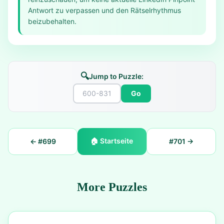
Antwort zu verpassen und den Rätselrhythmus
beizubehalten.
🔍
Jump to Puzzle:
Go
🏠
Startseite
← #
699
#
701
→
More Puzzles