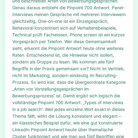
und beschreiben Arten von Bewerbungsgesprächen.
Genau daraus entsteht die Pinpoint 700 Antwort. Panel-
Interviews meinen Gespräche mit mehreren Interviewern
gleichzeitig, One-on-one ist ein Einzelgespräch,
Behavioral konzentriert sich auf Verhaltensbeispiele,
Technical prüft Fachwissen, Phone screen ist ein kurzes
Vorgespräch per Telefon. Wer diese Gemeinsamkeit
sieht, erkennt die Pinpoint Antwort heute ohne weiteres
Raten. Entscheidend ist, die Hinweise nicht isoliert,
sondern als Gruppe zu lesen: Wo kommen alle fünf
Begriffe in der Praxis gemeinsam vor? Nicht im Vertrieb,
nicht im Marketing, sondern eindeutig im Recruiting-
Prozess. So wird klar, dass die übergeordnete Kategorie
„Arten von Vorstellungsgesprächen im
Bewerbungsprozess“ ist. Damit ergibt sich logisch die
vollständige Pinpoint 700 Antwort: „Types of interviews
in a job search“. Weil jedes einzelne Wort exakt in dieses
Thema fällt, wirkt die Lösung konsistent und elegant –
ein klassisches Beispiel dafür, wie eine gut konstruierte
LinkedIn Pinpoint Antwort heute über thematische
Cluster funktioniert und wie man aus fünf Begriffen eine