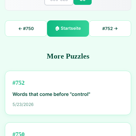
🏠
Startseite
← #
750
#
752
→
More Puzzles
#
752
Words that come before "control"
5/23/2026
#
750