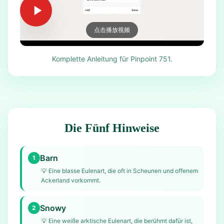
点击播放视频
Komplette Anleitung für Pinpoint 751.
Die Fünf Hinweise
Barn
1
💡
Eine blasse Eulenart, die oft in Scheunen und offenem
Ackerland vorkommt.
Snowy
2
💡
Eine weiße arktische Eulenart, die berühmt dafür ist,