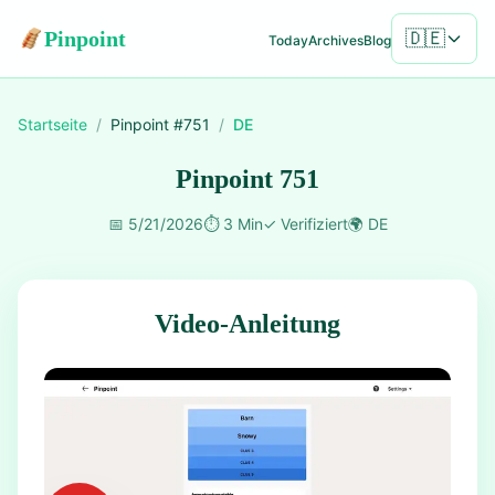
Pinpoint
🇩🇪
Today
Archives
Blog
Startseite
/
Pinpoint #
751
/
DE
Pinpoint 751
📅
5/21/2026
⏱️
3 Min
✓
Verifiziert
🌍
DE
Video-Anleitung