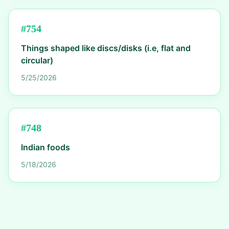
#
754
Things shaped like discs/disks (i.e, flat and
circular)
5/25/2026
#
748
Indian foods
5/18/2026