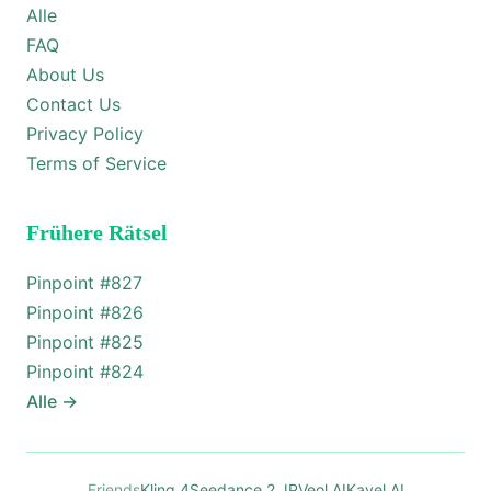
Alle
FAQ
About Us
Contact Us
Privacy Policy
Terms of Service
Frühere Rätsel
Pinpoint #
827
Pinpoint #
826
Pinpoint #
825
Pinpoint #
824
Alle
→
Friends
Kling 4
Seedance 2 JP
Veol AI
Kavel AI