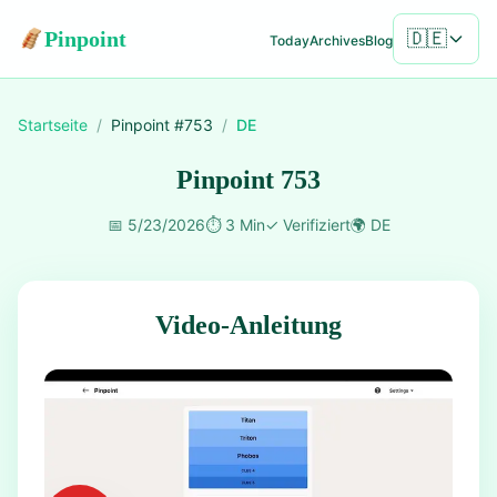
Pinpoint
🇩🇪
Today
Archives
Blog
Startseite
/
Pinpoint #
753
/
DE
Pinpoint 753
📅
5/23/2026
⏱️
3 Min
✓
Verifiziert
🌍
DE
Video-Anleitung