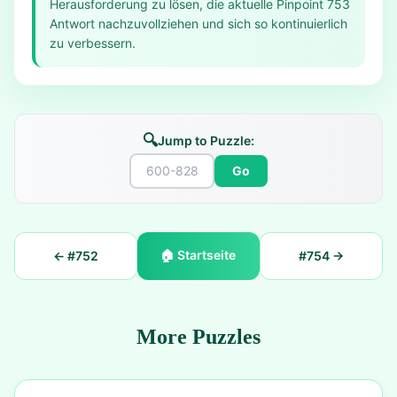
Herausforderung zu lösen, die aktuelle Pinpoint 753
Antwort nachzuvollziehen und sich so kontinuierlich
zu verbessern.
🔍
Jump to Puzzle:
Go
🏠
Startseite
← #
752
#
754
→
More Puzzles