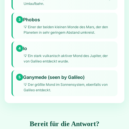
Umlaufbahn.
Phobos
3
💡
Einer der beiden kleinen Monde des Mars, der den
Planeten in sehr geringem Abstand umkreist.
Io
4
💡
Ein stark vulkanisch aktiver Mond des Jupiter, der
von Galileo entdeckt wurde.
Ganymede (seen by Galileo)
5
💡
Der größte Mond im Sonnensystem, ebenfalls von
Galileo entdeckt.
Bereit für die Antwort?