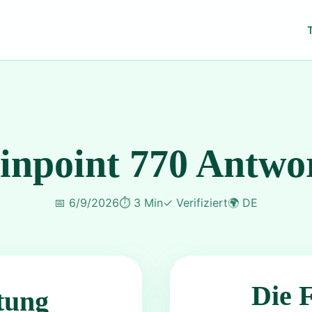
inpoint 770 Antwo
📅
6/9/2026
⏱️
3 Min
✓
Verifiziert
🌍
DE
Die 
tung