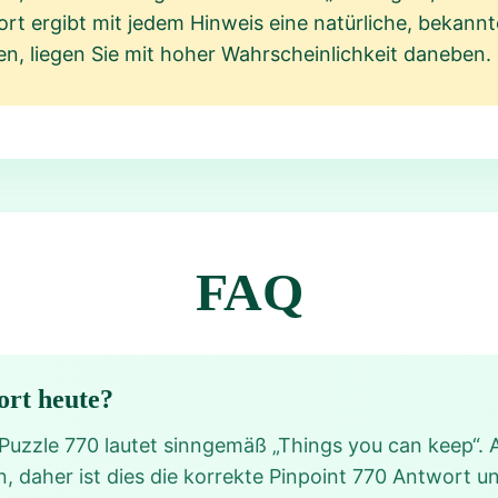
ort ergibt mit jedem Hinweis eine natürliche, bekann
n, liegen Sie mit hoher Wahrscheinlichkeit daneben.
FAQ
ort heute?
Puzzle 770 lautet sinngemäß „Things you can keep“. A
, daher ist dies die korrekte Pinpoint 770 Antwort u