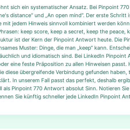
ohnt sich ein systematischer Ansatz. Bei Pinpoint 77
One's distance“ und „An open mind“. Der erste Schritt 
 mit jedem Hinweis sinnvoll kombiniert werden könn
Phrasen: keep score, keep a secret, keep the peace, 
tur ist der Kern der Pinpoint Antwort heute. Die Pi
sames Muster: Dinge, die man „keep“ kann. Entscheid
chlich und idiomatisch sind. Bei LinkedIn Pinpoint 
er eine feste Präposition zu allen Hinweisen passt. H
ie diese übergreifende Verbindung gefunden haben, t
ärt. In unserem Fall passt das perfekt, deshalb ergib
l als Pinpoint 770 Antwort absolut Sinn. Notieren Sie
nen Sie künftig schneller jede LinkedIn Pinpoint An