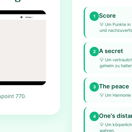
Score
1
💡
Um Punkte in 
und nachzuverfo
A secret
2
💡
Um vertraulic
geheim zu halten
The peace
3
💡
Um Harmonie z
npoint 770.
One's dist
4
💡
Um körperlich
wahren.