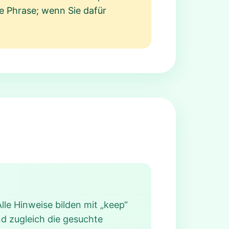
te Phrase; wenn Sie dafür
lle Hinweise bilden mit „keep“
nd zugleich die gesuchte