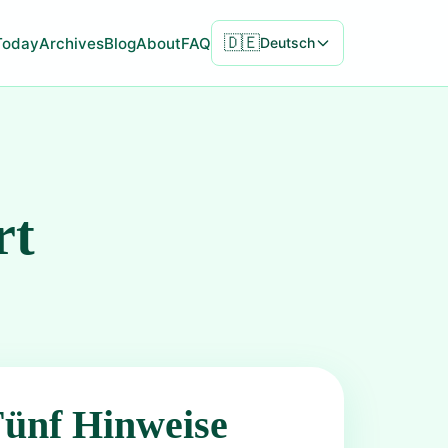
🇩🇪
Today
Archives
Blog
About
FAQ
Deutsch
rt
Fünf Hinweise