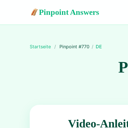
Pinpoint Answers
Startseite
/
Pinpoint #
770
/
DE
P
Video-Anlei