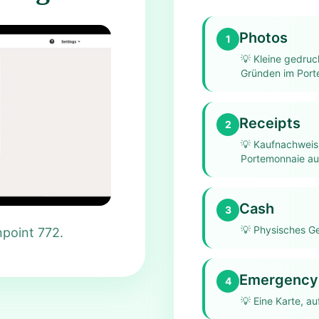
Photos
1
💡
Kleine gedruc
Gründen im Port
Receipts
2
💡
Kaufnachweis,
Portemonnaie au
Cash
3
💡
Physisches Ge
npoint 772.
Emergency 
4
💡
Eine Karte, au