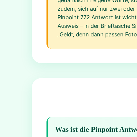
gedanklich in eigene Worte, st
zudem, sich auf nur zwei oder
Pinpoint 772 Antwort ist wichti
Ausweis – in der Brieftasche 
„Geld“, denn dann passen Foto
Was ist die Pinpoint Antw