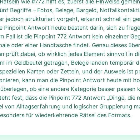
Rätseln wie #772 hilft es, zuerst alle Hinweise geme
ünf Begriffe – Fotos, Belege, Bargeld, Notfallkontak
r jedoch strukturiert vorgeht, erkennt schnell ein
e Pinpoint Antwort heute besteht darin, sich zu fra
m Fall ist die Pinpoint 772 Antwort kein einzelner G
aie oder einer Handtasche findet. Genau dieses über
n prüft dabei, ob wirklich jedes Element sinnvoll in 
rm im Geldbeutel getragen, Belege landen temporär da
speziellen Karten oder Zetteln, und der Ausweis ist p
onieren, kann man die Pinpoint Antwort heute mit hoh
u überlegen, ob eine andere Kategorie besser passen k
eht fest, dass die Pinpoint 772 Antwort „Dinge, die
l von Alltagserfahrung und logischer Gruppierung ma
esonders für wiederkehrende Rätsel des Formats.