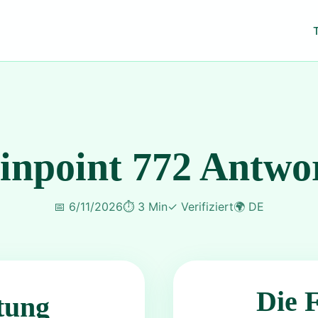
inpoint 772 Antwo
📅
6/11/2026
⏱️
3 Min
✓
Verifiziert
🌍
DE
Die 
tung