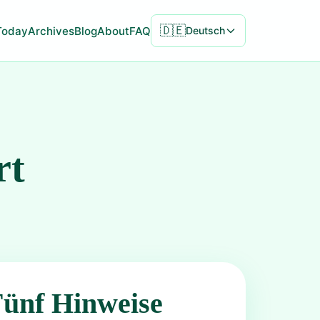
🇩🇪
Today
Archives
Blog
About
FAQ
Deutsch
rt
Fünf Hinweise