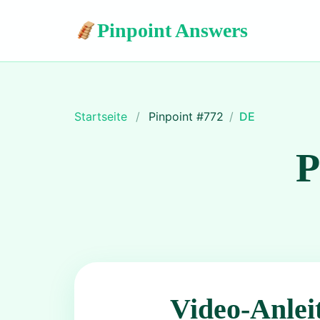
Pinpoint Answers
Startseite
/
Pinpoint #
772
/
DE
P
Video-Anlei