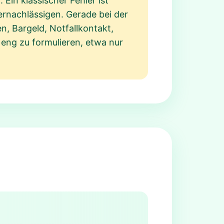
Ein klassischer Fehler ist
ernachlässigen. Gerade bei der
en, Bargeld, Notfallkontakt,
 eng zu formulieren, etwa nur