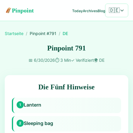
Pinpoint
🇩🇪
Today
Archives
Blog
Startseite
/
Pinpoint #
791
/
DE
Pinpoint 791
📅
6/30/2026
⏱️
3 Min
✓
Verifiziert
🌍
DE
Die Fünf Hinweise
Lantern
1
Sleeping bag
2