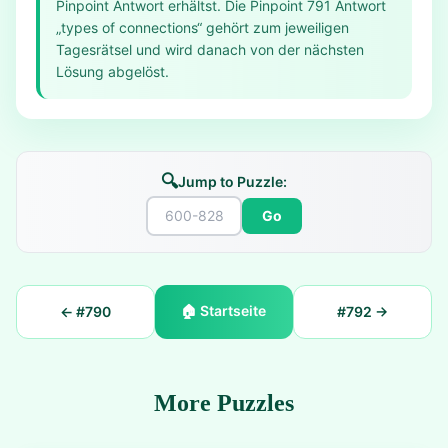
Pinpoint Antwort erhältst. Die Pinpoint 791 Antwort
„types of connections“ gehört zum jeweiligen
Tagesrätsel und wird danach von der nächsten
Lösung abgelöst.
🔍
Jump to Puzzle:
Go
🏠
Startseite
← #
790
#
792
→
More Puzzles