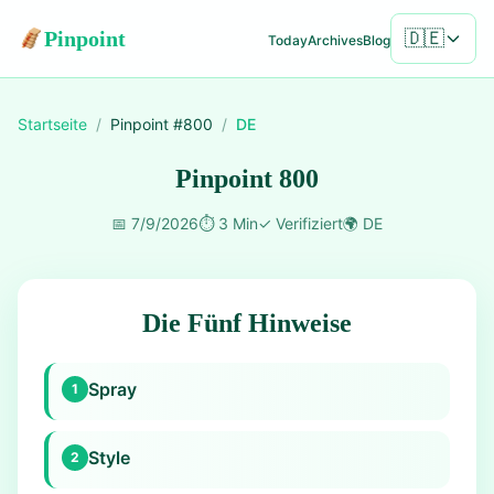
Pinpoint
🇩🇪
Today
Archives
Blog
Startseite
/
Pinpoint #
800
/
DE
Pinpoint 800
📅
7/9/2026
⏱️
3 Min
✓
Verifiziert
🌍
DE
Die Fünf Hinweise
Spray
1
Style
2