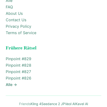
Alle
FAQ
About Us
Contact Us
Privacy Policy
Terms of Service
Frühere Rätsel
Pinpoint #
829
Pinpoint #
828
Pinpoint #
827
Pinpoint #
826
Alle
→
Friends
Kling 4
Seedance 2 JP
Veol AI
Kavel AI