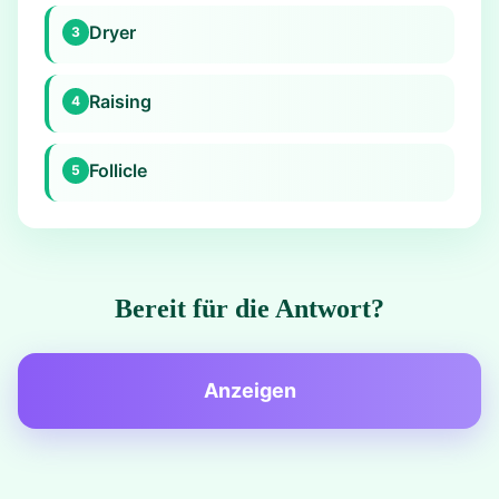
Dryer
3
Raising
4
Follicle
5
Bereit für die Antwort?
Anzeigen