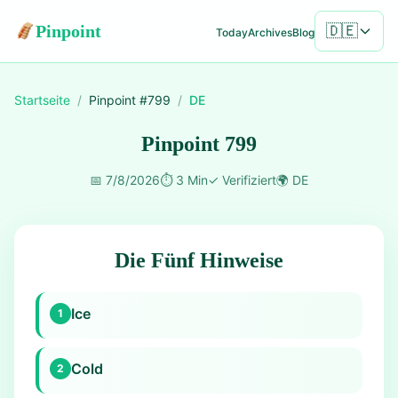
Pinpoint
🇩🇪
Today
Archives
Blog
Startseite
/
Pinpoint #
799
/
DE
Pinpoint 799
📅
7/8/2026
⏱️
3 Min
✓
Verifiziert
🌍
DE
Die Fünf Hinweise
Ice
1
Cold
2