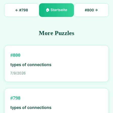
🏠
Startseite
← #
798
#
800
→
More Puzzles
#
800
types of connections
7/9/2026
#
798
types of connections