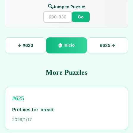
🔍
Jump to Puzzle:
Go
🏠
Inicio
← #
623
#
625
→
More Puzzles
#
625
Prefixes for 'bread'
2026/1/17