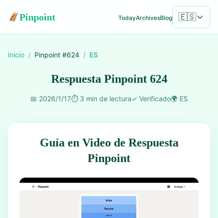
Pinpoint
🇪🇸
Today
Archives
Blog
Inicio
/
Pinpoint #
624
/
ES
Respuesta Pinpoint 624
📅
2026/1/17
⏱️
3 min de lectura
✓
Verificado
🌍
ES
Guía en Video de Respuesta
Pinpoint