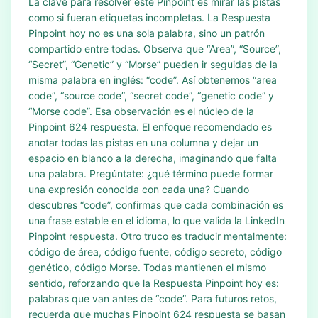
La clave para resolver este Pinpoint es mirar las pistas
como si fueran etiquetas incompletas. La Respuesta
Pinpoint hoy no es una sola palabra, sino un patrón
compartido entre todas. Observa que “Area”, “Source”,
“Secret”, “Genetic” y “Morse” pueden ir seguidas de la
misma palabra en inglés: “code”. Así obtenemos “area
code”, “source code”, “secret code”, “genetic code” y
“Morse code”. Esa observación es el núcleo de la
Pinpoint 624 respuesta. El enfoque recomendado es
anotar todas las pistas en una columna y dejar un
espacio en blanco a la derecha, imaginando que falta
una palabra. Pregúntate: ¿qué término puede formar
una expresión conocida con cada una? Cuando
descubres “code”, confirmas que cada combinación es
una frase estable en el idioma, lo que valida la LinkedIn
Pinpoint respuesta. Otro truco es traducir mentalmente:
código de área, código fuente, código secreto, código
genético, código Morse. Todas mantienen el mismo
sentido, reforzando que la Respuesta Pinpoint hoy es:
palabras que van antes de “code”. Para futuros retos,
recuerda que muchas Pinpoint 624 respuesta se basan