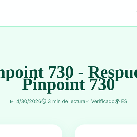
npoint 730 - Respu
Pinpoint 730
📅
4/30/2026
⏱️
3 min de lectura
✓
Verificado
🌍
ES