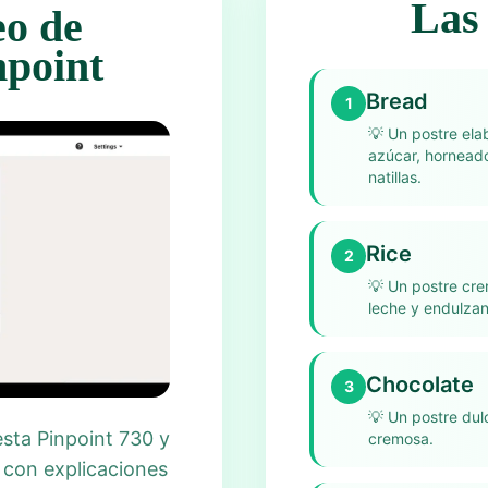
Las 
eo de
npoint
Bread
1
💡
Un postre ela
azúcar, hornead
natillas.
Rice
2
💡
Un postre cre
leche y endulzan
Chocolate
3
💡
Un postre dul
esta Pinpoint 730 y
cremosa.
 con explicaciones