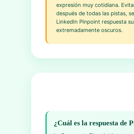
expresión muy cotidiana. Evit
después de todas las pistas, s
LinkedIn Pinpoint respuesta su
extremadamente oscuros.
¿Cuál es la respuesta de 