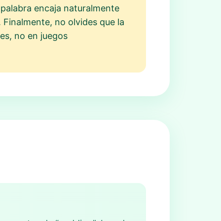
 palabra encaja naturalmente
 Finalmente, no olvides que la
res, no en juegos