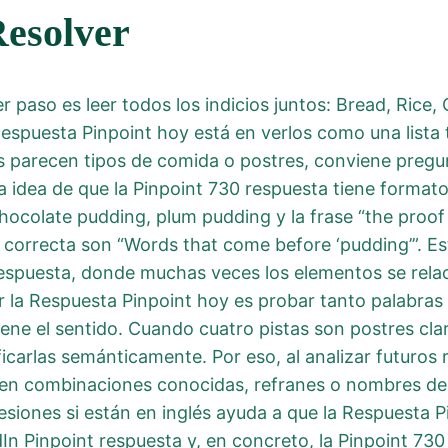
Resolver
er paso es leer todos los indicios juntos: Bread, Rice
a Respuesta Pinpoint hoy está en verlos como una list
s parecen tipos de comida o postres, conviene pregu
la idea de que la Pinpoint 730 respuesta tiene forma
chocolate pudding, plum pudding y la frase “the proof
 correcta son “Words that come before ‘pudding’”. E
 respuesta, donde muchas veces los elementos se relac
r la Respuesta Pinpoint hoy es probar tanto palabra
ene el sentido. Cuando cuatro pistas son postres clar
icarlas semánticamente. Por eso, al analizar futuros 
 en combinaciones conocidas, refranes o nombres de 
resiones si están en inglés ayuda a que la Respuesta 
In Pinpoint respuesta y, en concreto, la Pinpoint 730