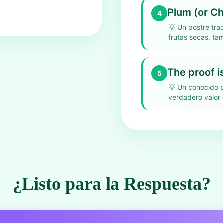
Plum (or Ch
4
💡
Un postre trad
frutas secas, t
The proof is
5
💡
Un conocido p
verdadero valor 
¿Listo para la Respuesta?