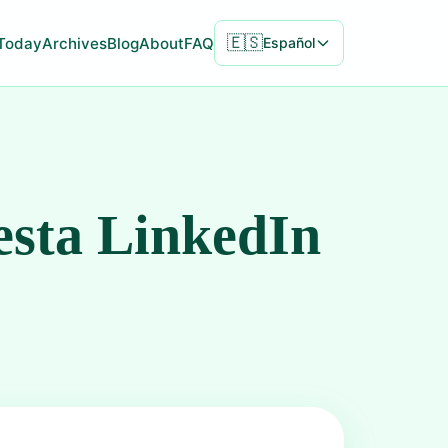
🇪🇸
Today
Archives
Blog
About
FAQ
Español
esta LinkedIn