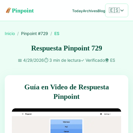
Pinpoint
🇪🇸
Today
Archives
Blog
Inicio
/
Pinpoint #
729
/
ES
Respuesta Pinpoint 729
📅
4/29/2026
⏱️
3 min de lectura
✓
Verificado
🌍
ES
Guía en Video de Respuesta
Pinpoint