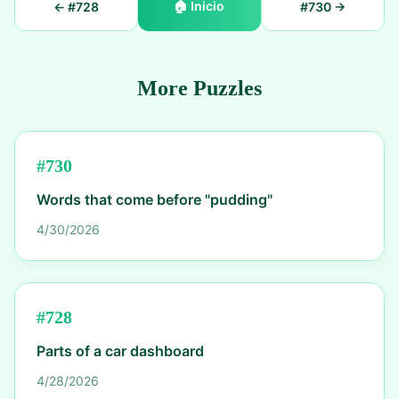
🏠
Inicio
← #
728
#
730
→
More Puzzles
#
730
Words that come before "pudding"
4/30/2026
#
728
Parts of a car dashboard
4/28/2026