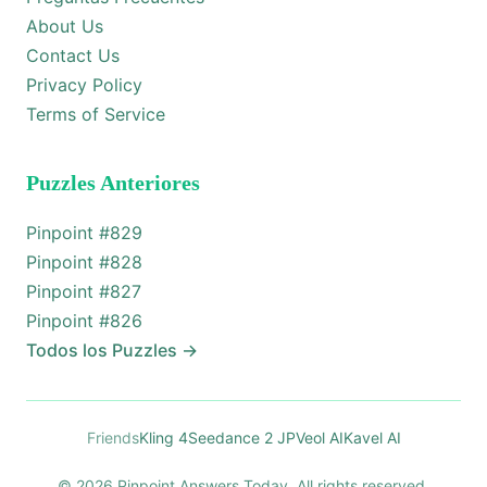
About Us
Contact Us
Privacy Policy
Terms of Service
Puzzles Anteriores
Pinpoint #
829
Pinpoint #
828
Pinpoint #
827
Pinpoint #
826
Todos los Puzzles
→
Friends
Kling 4
Seedance 2 JP
Veol AI
Kavel AI
© 2026 Pinpoint Answers Today. All rights reserved.