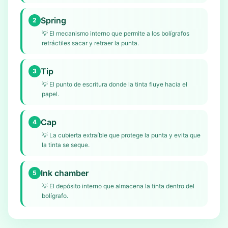
Spring
2
💡
El mecanismo interno que permite a los bolígrafos
retráctiles sacar y retraer la punta.
Tip
3
💡
El punto de escritura donde la tinta fluye hacia el
papel.
Cap
4
💡
La cubierta extraíble que protege la punta y evita que
la tinta se seque.
Ink chamber
5
💡
El depósito interno que almacena la tinta dentro del
bolígrafo.