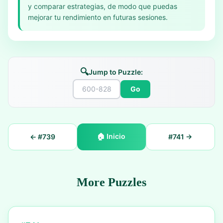
y comparar estrategias, de modo que puedas
mejorar tu rendimiento en futuras sesiones.
🔍
Jump to Puzzle:
Go
🏠
Inicio
← #
739
#
741
→
More Puzzles