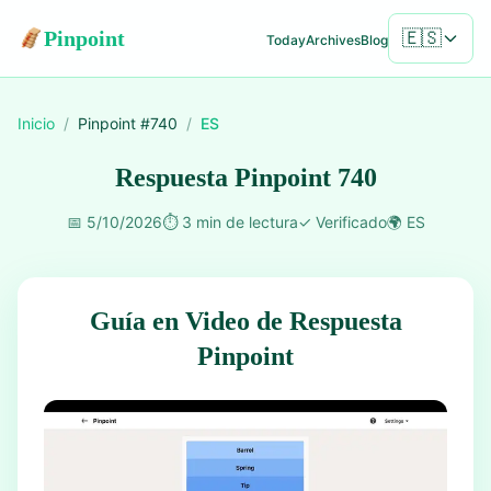
Pinpoint
🇪🇸
Today
Archives
Blog
Inicio
/
Pinpoint #
740
/
ES
Respuesta Pinpoint 740
📅
5/10/2026
⏱️
3 min de lectura
✓
Verificado
🌍
ES
Guía en Video de Respuesta
Pinpoint