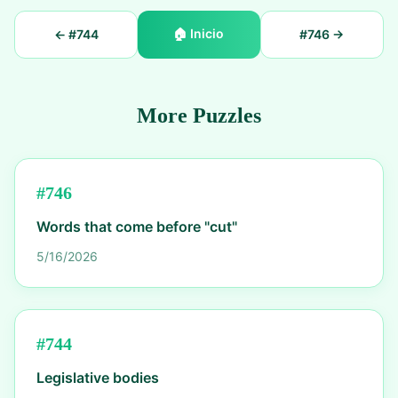
🏠
Inicio
← #
744
#
746
→
More Puzzles
#
746
Words that come before "cut"
5/16/2026
#
744
Legislative bodies