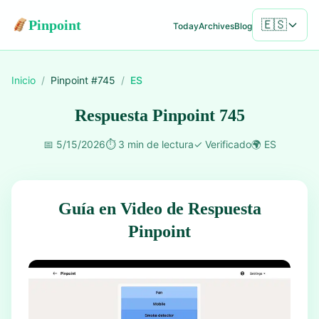
Pinpoint
🇪🇸
Today
Archives
Blog
Inicio
/
Pinpoint #
745
/
ES
Respuesta Pinpoint 745
📅
5/15/2026
⏱️
3 min de lectura
✓
Verificado
🌍
ES
Guía en Video de Respuesta
Pinpoint