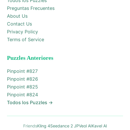
Todos los Puzzles
Preguntas Frecuentes
About Us
Contact Us
Privacy Policy
Terms of Service
Puzzles Anteriores
Pinpoint #
827
Pinpoint #
826
Pinpoint #
825
Pinpoint #
824
Todos los Puzzles
→
Friends
Kling 4
Seedance 2 JP
Veol AI
Kavel AI